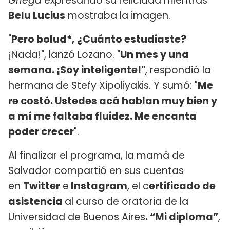
Griega
expresando su felicidad mientras
Belu Lucius
mostraba la imagen.
"
Pero bolud*, ¿Cuánto estudiaste?
¡Nada!", lanzó Lozano. "
Un mes y una
semana. ¡Soy inteligente!"
, respondió la
hermana de Stefy Xipoliyakis. Y sumó: "
Me
re costó. Ustedes acá hablan muy bien y
a mí me faltaba fluidez. Me encanta
poder crecer
".
Al finalizar el programa, la mamá de
Salvador compartió en sus cuentas
en
Twitter
e
Instagram
, el c
ertificado de
asistencia
al curso de oratoria de la
Universidad de Buenos Aires
. “Mi diploma”
,