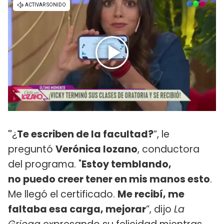
"
¿
Te escriben de la facultad?
”, le
preguntó
Verónica lozano
, conductora
del programa. "
Estoy temblando,
no puedo creer tener en mis manos esto
.
Me llegó el certificado.
Me recibí, me
faltaba esa carga, mejorar
”, dijo
La