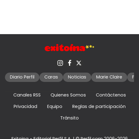
Diario Perfil
Caras
Noticias
Marie Claire
Fo
Canales RSS
Quienes Somos
Contáctenos
Privacidad
Equipo
Reglas de participación
Tránsito
Exitoina - Editorial Perfil S.A.
| © Perfil.com 2006-2026