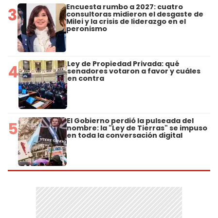
Encuesta rumbo a 2027: cuatro
3
consultoras midieron el desgaste de
Milei y la crisis de liderazgo en el
peronismo
Ley de Propiedad Privada: qué
4
senadores votaron a favor y cuáles
en contra
El Gobierno perdió la pulseada del
5
nombre: la "Ley de Tierras" se impuso
en toda la conversación digital