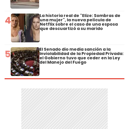
La historia real de "Elize: Sombras de
4
una mujer", la nueva película de
Netflix sobre el caso de una esposa
que descuartizó a su marido
El Senado dio media sanción a la
5
Inviolabilidad de la Propiedad Privada:
el Gobierno tuvo que ceder en la Ley
del Manejo del Fuego