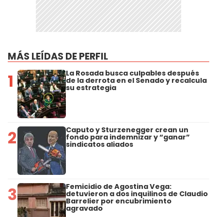
MÁS LEÍDAS DE PERFIL
La Rosada busca culpables después
1
de la derrota en el Senado y recalcula
su estrategia
Caputo y Sturzenegger crean un
2
fondo para indemnizar y “ganar”
sindicatos aliados
Femicidio de Agostina Vega:
3
detuvieron a dos inquilinos de Claudio
Barrelier por encubrimiento
agravado