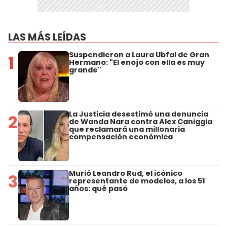
LAS MÁS LEÍDAS
Suspendieron a Laura Ubfal de Gran
1
Hermano: "El enojo con ella es muy
grande"
La Justicia desestimó una denuncia
2
de Wanda Nara contra Alex Caniggia
que reclamará una millonaria
compensación económica
Murió Leandro Rud, el icónico
3
representante de modelos, a los 51
años: qué pasó