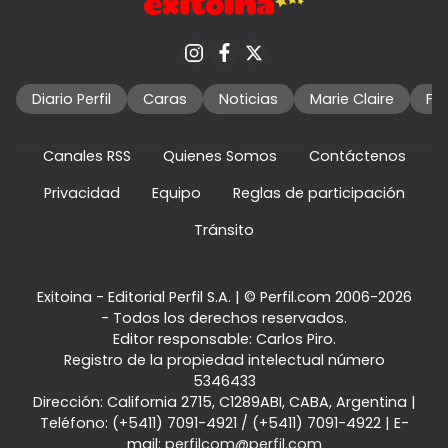
Diario Perfil
Caras
Noticias
Marie Claire
Fo
Canales RSS
Quienes Somos
Contáctenos
Privacidad
Equipo
Reglas de participación
Tránsito
Exitoina - Editorial Perfil S.A.
| © Perfil.com 2006-2026
- Todos los derechos reservados.
Editor responsable: Carlos Piro.
Registro de la propiedad intelectual número
5346433
Dirección:
California 2715
,
C1289ABI
,
CABA, Argentina
|
Teléfono:
(+5411) 7091-4921
/
(+5411) 7091-4922
| E-
mail:
perfilcom@perfil.com