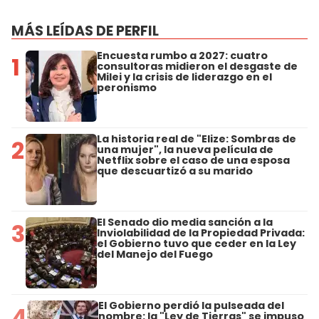
MÁS LEÍDAS DE PERFIL
Encuesta rumbo a 2027: cuatro
1
consultoras midieron el desgaste de
Milei y la crisis de liderazgo en el
peronismo
La historia real de "Elize: Sombras de
2
una mujer", la nueva película de
Netflix sobre el caso de una esposa
que descuartizó a su marido
El Senado dio media sanción a la
3
Inviolabilidad de la Propiedad Privada:
el Gobierno tuvo que ceder en la Ley
del Manejo del Fuego
El Gobierno perdió la pulseada del
4
nombre: la "Ley de Tierras" se impuso