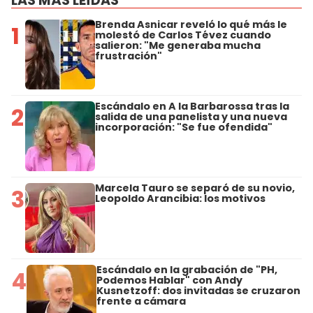
LAS MÁS LEÍDAS
Brenda Asnicar reveló lo qué más le
1
molestó de Carlos Tévez cuando
salieron: "Me generaba mucha
frustración"
Escándalo en A la Barbarossa tras la
2
salida de una panelista y una nueva
incorporación: "Se fue ofendida"
Marcela Tauro se separó de su novio,
3
Leopoldo Arancibia: los motivos
Escándalo en la grabación de "PH,
4
Podemos Hablar" con Andy
Kusnetzoff: dos invitadas se cruzaron
frente a cámara