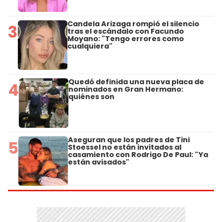
Candela Arizaga rompió el silencio
3
tras el escándalo con Facundo
Moyano: "Tengo errores como
cualquiera"
Quedó definida una nueva placa de
4
nominados en Gran Hermano:
quiénes son
Aseguran que los padres de Tini
5
Stoessel no están invitados al
casamiento con Rodrigo De Paul: "Ya
están avisados"