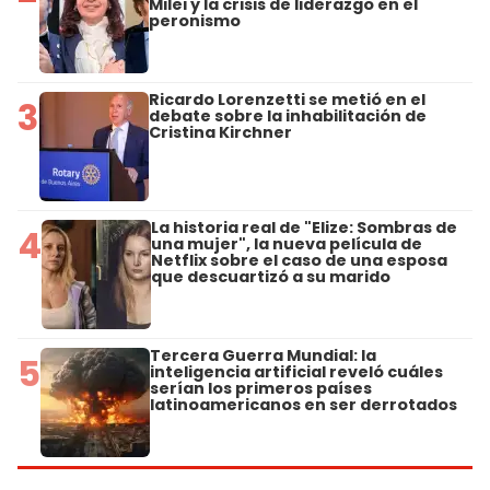
Milei y la crisis de liderazgo en el
peronismo
Ricardo Lorenzetti se metió en el
3
debate sobre la inhabilitación de
Cristina Kirchner
La historia real de "Elize: Sombras de
4
una mujer", la nueva película de
Netflix sobre el caso de una esposa
que descuartizó a su marido
Tercera Guerra Mundial: la
5
inteligencia artificial reveló cuáles
serían los primeros países
latinoamericanos en ser derrotados