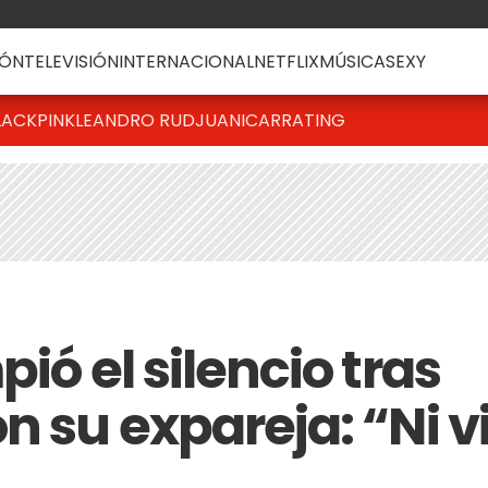
ÓN
TELEVISIÓN
INTERNACIONAL
NETFLIX
MÚSICA
SEXY
LACKPINK
LEANDRO RUD
JUANICAR
RATING
ió el silencio tras
n su expareja: “Ni v