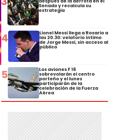
3
después de la derrota en el
Senado y recalcula su
estrategia
Lionel Messi llega a Rosario a
4
las 20.30: velatorio íntimo
de Jorge Messi, sin acceso al
público
Los aviones F 16
5
sobrevolarán el centro
porteño y el lunes
participarán de la
celebración de la Fuerza
Aérea