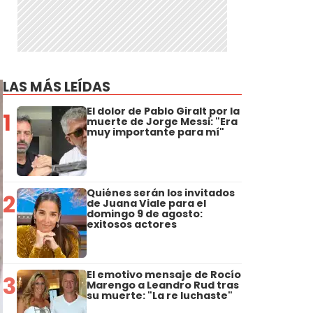
LAS MÁS LEÍDAS
El dolor de Pablo Giralt por la
1
muerte de Jorge Messi: "Era
muy importante para mí"
Quiénes serán los invitados
2
de Juana Viale para el
domingo 9 de agosto:
exitosos actores
El emotivo mensaje de Rocío
3
Marengo a Leandro Rud tras
su muerte: "La re luchaste"