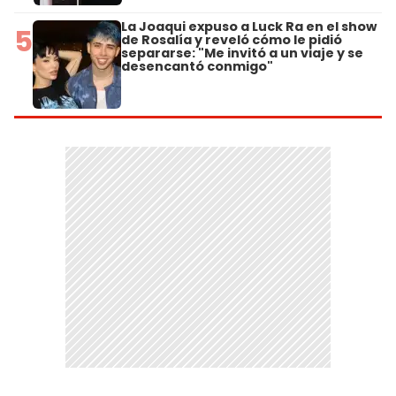
La Joaqui expuso a Luck Ra en el show
5
de Rosalía y reveló cómo le pidió
separarse: "Me invitó a un viaje y se
desencantó conmigo"