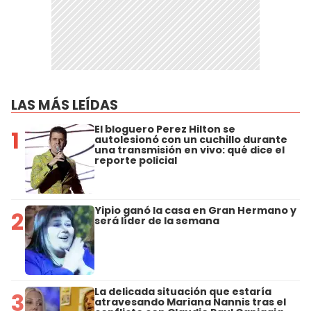
LAS MÁS LEÍDAS
El bloguero Perez Hilton se
1
autolesionó con un cuchillo durante
una transmisión en vivo: qué dice el
reporte policial
Yipio ganó la casa en Gran Hermano y
2
será líder de la semana
La delicada situación que estaría
3
atravesando Mariana Nannis tras el