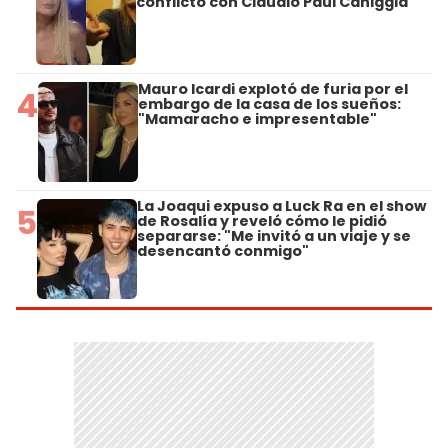
conflicto con Claudio Paul Caniggia
Mauro Icardi explotó de furia por el
4
embargo de la casa de los sueños:
"Mamaracho e impresentable"
La Joaqui expuso a Luck Ra en el show
5
de Rosalía y reveló cómo le pidió
separarse: "Me invitó a un viaje y se
desencantó conmigo"