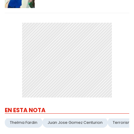
EN ESTA NOTA
Thelma Fardin
Juan Jose Gomez Centurion
Terrorismo