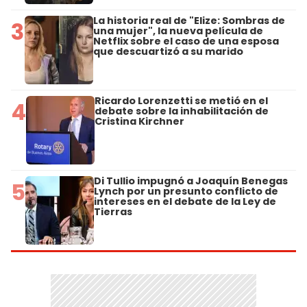
La historia real de "Elize: Sombras de
3
una mujer", la nueva película de
Netflix sobre el caso de una esposa
que descuartizó a su marido
Ricardo Lorenzetti se metió en el
4
debate sobre la inhabilitación de
Cristina Kirchner
Di Tullio impugnó a Joaquín Benegas
5
Lynch por un presunto conflicto de
intereses en el debate de la Ley de
Tierras