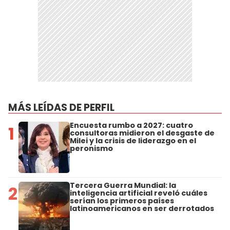
MÁS LEÍDAS DE PERFIL
Encuesta rumbo a 2027: cuatro
1
consultoras midieron el desgaste de
Milei y la crisis de liderazgo en el
peronismo
Tercera Guerra Mundial: la
2
inteligencia artificial reveló cuáles
serían los primeros países
latinoamericanos en ser derrotados