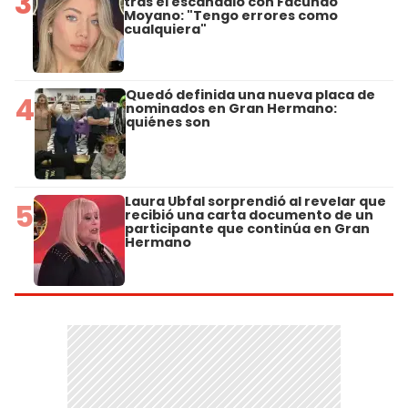
3
tras el escándalo con Facundo
Moyano: "Tengo errores como
cualquiera"
Quedó definida una nueva placa de
4
nominados en Gran Hermano:
quiénes son
Laura Ubfal sorprendió al revelar que
5
recibió una carta documento de un
participante que continúa en Gran
Hermano