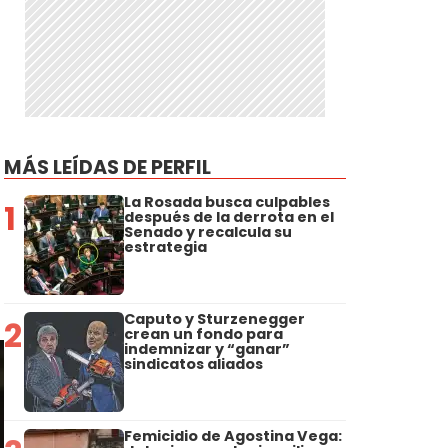
MÁS LEÍDAS DE PERFIL
La Rosada busca culpables
1
después de la derrota en el
Senado y recalcula su
estrategia
Caputo y Sturzenegger
2
crean un fondo para
indemnizar y “ganar”
sindicatos aliados
Femicidio de Agostina Vega: