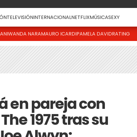
ÓN
TELEVISIÓN
INTERNACIONAL
NETFLIX
MÚSICA
SEXY
IANI
WANDA NARA
MAURO ICARDI
PAMELA DAVID
RATING
tá en pareja con
The 1975 tras su
Joe Alwyn: