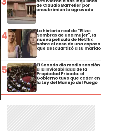
3
detuvieron a dos inquilinos
de Claudio Barrelier por
encubrimiento agravado
La historia real de "Elize:
4
Sombras de una mujer", la
nueva película de Netflix
sobre el caso de una esposa
que descuartizó a su marido
El Senado dio media sanción
5
a la Inviolabilidad de la
Propiedad Privada: el
Gobierno tuvo que ceder en
la Ley del Manejo del Fuego