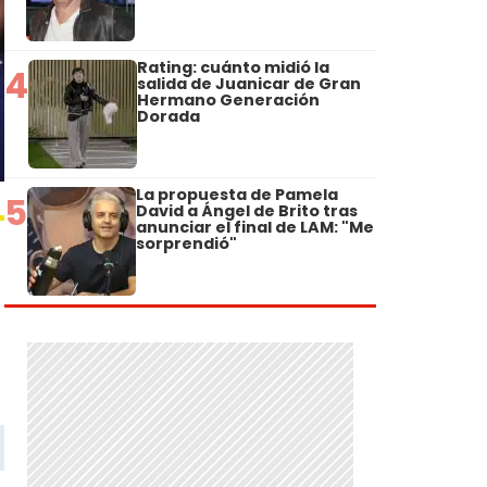
Rating: cuánto midió la
4
salida de Juanicar de Gran
Hermano Generación
Dorada
La propuesta de Pamela
5
David a Ángel de Brito tras
anunciar el final de LAM: "Me
sorprendió"