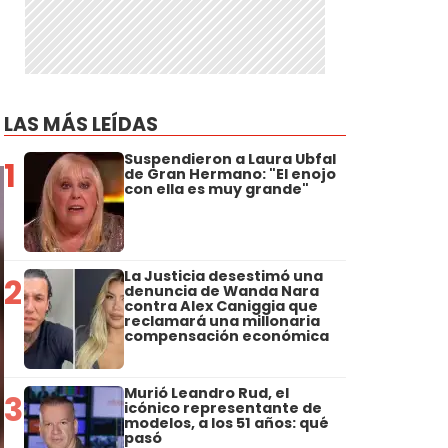
LAS MÁS LEÍDAS
Suspendieron a Laura Ubfal
1
de Gran Hermano: "El enojo
con ella es muy grande"
La Justicia desestimó una
2
denuncia de Wanda Nara
contra Alex Caniggia que
reclamará una millonaria
compensación económica
Murió Leandro Rud, el
3
icónico representante de
modelos, a los 51 años: qué
pasó