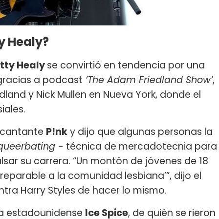
y Healy?
tty Healy
se convirtió en tendencia por una
gracias a podcast
‘The Adam Friedland Show’
,
land y Nick Mullen en Nueva York, donde el
iales.
a cantante
P!nk
y dijo que algunas personas la
queerbating
- técnica de mercadotecnia para
lsar su carrera. “Un montón de jóvenes de 18
rreparable a la comunidad lesbiana’”, dijo el
ra Harry Styles de hacer lo mismo.
ra estadounidense
Ice Spice
, de quién se rieron