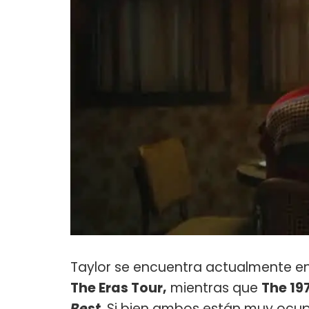
Taylor se encuentra actualmente en
The Eras Tour,
mientras que
The 19
Best
. Si bien ambos están muy ocu