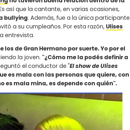
rig
no tuvieron buena relación dentro de la
s así que la cantante, en varias ocasiones,
a bullying
. Además, fue a la única participante
nvitó a su cumpleaños. Por esta razón,
Ulises
a entrevista.
e los de Gran Hermano por suerte. Yo por el
iendo la joven.
"¿Cómo me la podés definir a
reguntó el conductor de "
El show de Ulises
que es mala con las personas que quiere, con
no es mala mina, es depende con quién".