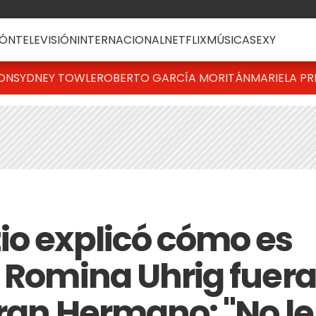
ÓN
TELEVISIÓN
INTERNACIONAL
NETFLIX
MÚSICA
SEXY
TON
SYDNEY TOWLE
ROBERTO GARCÍA MORITÁN
MARIELA PR
io explicó cómo es
n Romina Uhrig fuera
Gran Hermano: "No le