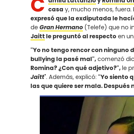
C
amila Lattanzio
y
Romina Uh
casa
y, mucho menos, fuera. E
expresó que la exdiputada le hací
de
Gran Hermano
(Telefe) que no i
Jaitt
le preguntó al respecto
en un
"Yo no tengo rencor con ninguno d
bullying la pasé mal",
comenzó dic
Romina? ¿Con qué adjetivo?",
le p
Jaitt
". Además, explicó:
"Yo siento 
las que quiere ser mala. Después 