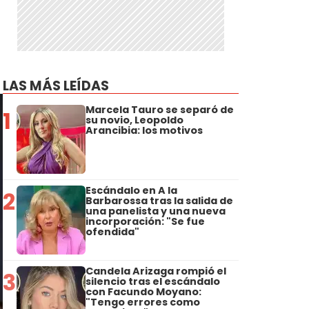
LAS MÁS LEÍDAS
Marcela Tauro se separó de
1
su novio, Leopoldo
Arancibia: los motivos
Escándalo en A la
2
Barbarossa tras la salida de
una panelista y una nueva
incorporación: "Se fue
ofendida"
Candela Arizaga rompió el
3
silencio tras el escándalo
con Facundo Moyano:
"Tengo errores como