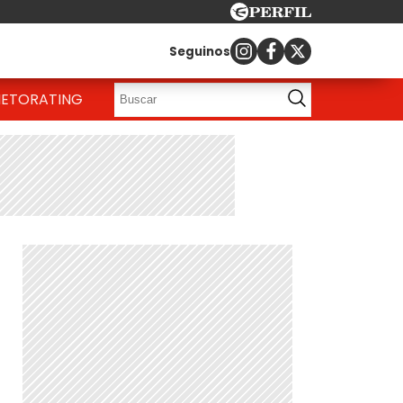
Seguinos
IETO
RATING