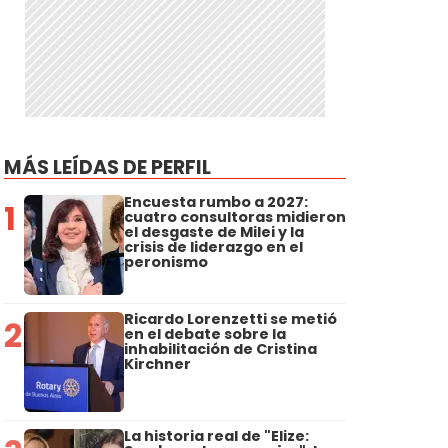
MÁS LEÍDAS DE PERFIL
Encuesta rumbo a 2027:
1
cuatro consultoras midieron
el desgaste de Milei y la
crisis de liderazgo en el
peronismo
Ricardo Lorenzetti se metió
2
en el debate sobre la
inhabilitación de Cristina
Kirchner
La historia real de "Elize: