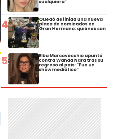
cualquiera"
Quedó definida una nueva
4
placa de nominados en
Gran Hermano: quiénes son
Elba Marcovecchio apuntó
5
contra Wanda Nara tras su
regreso al país: "Fue un
show mediático"