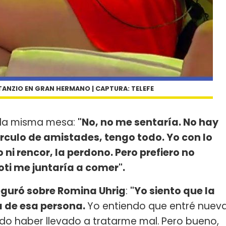
TANZIO EN GRAN HERMANO | CAPTURA: TELEFE
n la misma mesa:
"No, no me sentaría. No hay
írculo de amistades, tengo todo. Yo con lo
 ni rencor, la perdono. Pero prefiero no
oti me juntaría a comer".
eguró sobre Romina Uhrig
:
"Yo siento que la
a de esa persona.
Yo entiendo que entré nuev
o haber llevado a tratarme mal.
Pero bueno,