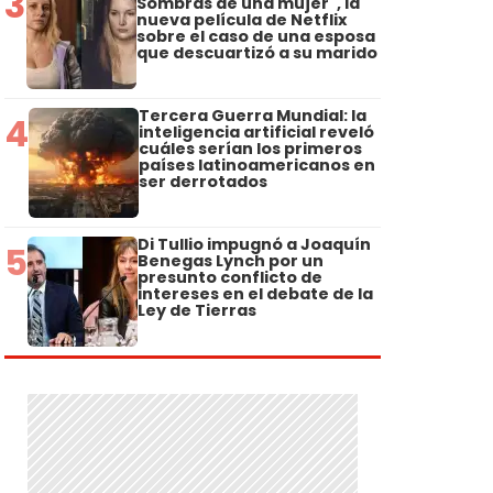
3
Sombras de una mujer", la
nueva película de Netflix
sobre el caso de una esposa
que descuartizó a su marido
Tercera Guerra Mundial: la
4
inteligencia artificial reveló
cuáles serían los primeros
países latinoamericanos en
ser derrotados
Di Tullio impugnó a Joaquín
5
Benegas Lynch por un
presunto conflicto de
intereses en el debate de la
Ley de Tierras