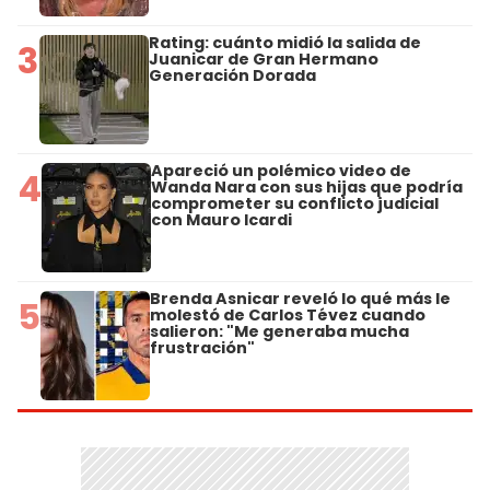
Rating: cuánto midió la salida de
3
Juanicar de Gran Hermano
Generación Dorada
Apareció un polémico video de
4
Wanda Nara con sus hijas que podría
comprometer su conflicto judicial
con Mauro Icardi
Brenda Asnicar reveló lo qué más le
5
molestó de Carlos Tévez cuando
salieron: "Me generaba mucha
frustración"