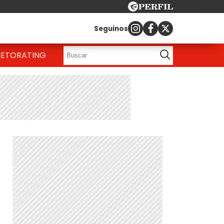
Seguinos
IETO
RATING