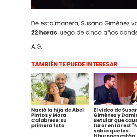
De esta manera, Susana Giménez vol
22 horas
luego de cinco años donde
A.G.
TAMBIÉN TE PUEDE INTERESAR
Nació la hija de Abel
El video de Susa
Pintos y Mora
Giménez y Dami
Calabrese: su
Betular que cau
primera foto
furor en la red: "
sabía que los
tiburones están