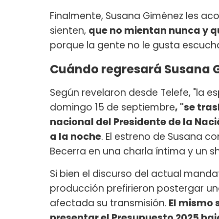
Finalmente, Susana Giménez les acon
sienten,
que no mientan nunca y q
porque la gente no le gusta escuc
Cuándo regresará Susana Gi
Según revelaron desde Telefe, "la e
domingo 15 de septiembre
, "se tr
nacional del Presidente de la Naci
a la noche
. El estreno de Susana co
Becerra en una charla íntima y un s
Si bien el discurso del actual mandata
producción prefirieron postergar u
afectada su transmisión.
El mismo s
presentar el Presupuesto 2025 bajo 