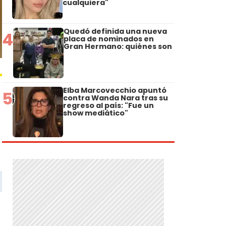
cualquiera"
Quedó definida una nueva
4
placa de nominados en
Gran Hermano: quiénes son
Elba Marcovecchio apuntó
5
contra Wanda Nara tras su
regreso al país: "Fue un
show mediático"