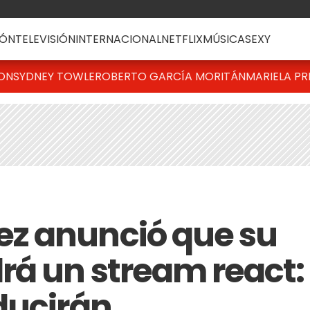
ÓN
TELEVISIÓN
INTERNACIONAL
NETFLIX
MÚSICA
SEXY
TON
SYDNEY TOWLE
ROBERTO GARCÍA MORITÁN
MARIELA PR
z anunció que su
á un stream react:
ducirán