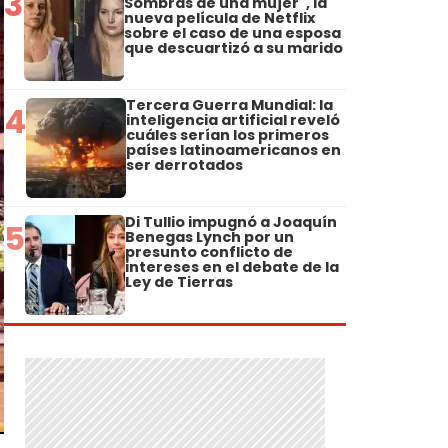
3
Sombras de una mujer", la
nueva película de Netflix
sobre el caso de una esposa
que descuartizó a su marido
Tercera Guerra Mundial: la
4
inteligencia artificial reveló
cuáles serían los primeros
países latinoamericanos en
ser derrotados
Di Tullio impugnó a Joaquín
5
Benegas Lynch por un
presunto conflicto de
intereses en el debate de la
Ley de Tierras