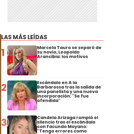
LAS MÁS LEÍDAS
Marcela Tauro se separó de
1
su novio, Leopoldo
Arancibia: los motivos
Escándalo en A la
2
Barbarossa tras la salida de
una panelista y una nueva
incorporación: "Se fue
ofendida"
Candela Arizaga rompió el
3
silencio tras el escándalo
con Facundo Moyano:
"Tengo errores como