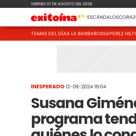
VIERNES 07 DE AGOSTO DEL 2026
ESCÁNDALOS
CORAZ
TEMAS DEL DÍA
A LA BARBAROSSA
PEREZ HIL
INESPERADO
12-09-2024 16:04
Susana Giméne
programa tendr
quiénes lo con