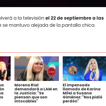
verá a la televisión
el 22 de septiembre a las
 se mantuvo alejada de la pantalla chica.
na
Morena Rial
El impensado
án
demandará a LAM en
llamado de Karina
sa
la Justicia: "Se
Milei a Susana
No
piensan que son
Giménez: "Nos pidió
intocables"
perdón"