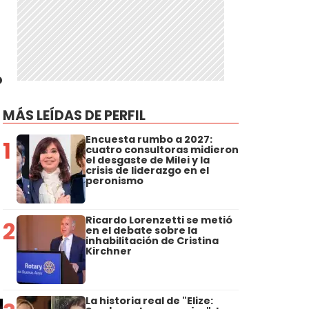
o
MÁS LEÍDAS DE PERFIL
Encuesta rumbo a 2027:
1
cuatro consultoras midieron
el desgaste de Milei y la
crisis de liderazgo en el
peronismo
Ricardo Lorenzetti se metió
2
en el debate sobre la
inhabilitación de Cristina
Kirchner
La historia real de "Elize: