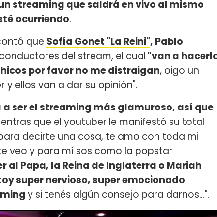
un streaming que saldrá en vivo al mismo
sté ocurriendo
.
contó que
Sofía Gonet "La Reini"
, Pablo
conductores del stream, el cual
"van a hacerl
'chicos por favor no me distraigan
, oigo un
r y ellos van a dar su opinión".
 a ser el streaming más glamuroso, así que
ientras que el youtuber le manifestó su total
 para decirte una cosa, te amo con toda mi
 te veo y para mí sos como la popstar
 al Papa, la Reina de Inglaterra o Mariah
stoy super nervioso, super emocionado
eaming
y si tenés algún consejo para darnos...".