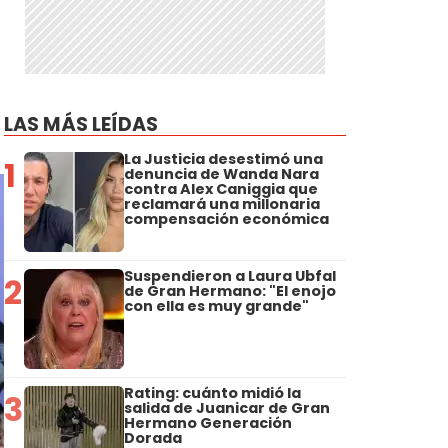
LAS MÁS LEÍDAS
La Justicia desestimó una
1
denuncia de Wanda Nara
contra Alex Caniggia que
reclamará una millonaria
compensación económica
Suspendieron a Laura Ubfal
2
de Gran Hermano: "El enojo
con ella es muy grande"
Rating: cuánto midió la
3
salida de Juanicar de Gran
Hermano Generación
Dorada