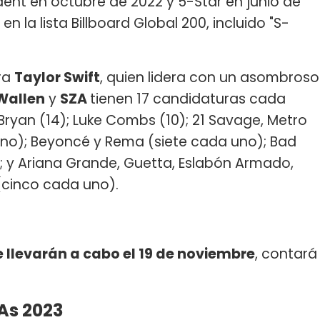
dent en octubre de 2022 y 5-Star en junio de
en la lista Billboard Global 200, incluido "S-
tra
Taylor Swift
, quien lidera con un asombroso
Wallen
y
SZA
tienen 17 candidaturas cada
Bryan (14); Luke Combs (10); 21 Savage, Metro
no); Beyoncé y Rema (siete cada uno); Bad
; y Ariana Grande, Guetta, Eslabón Armado,
(cinco cada uno).
 llevarán a cabo el 19 de noviembre
, contará
As 2023