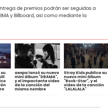
entrega de premios podrán ser seguidas a
BBMA y Billboard, así como mediante la
 su
aespa lanzó su nuevo
Stray Kids publica su
ill
mini álbum "DRAMA",
nuevo mini álbum
ico
y el impactante video
"Rock-Star", y el
ión
de la canción del
video de la canción
re
mismo nombre
"LALALALA"