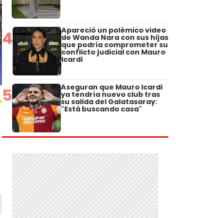
Apareció un polémico video
4
de Wanda Nara con sus hijas
que podría comprometer su
conflicto judicial con Mauro
Icardi
Aseguran que Mauro Icardi
5
ya tendría nuevo club tras
su salida del Galatasaray:
"Está buscando casa"