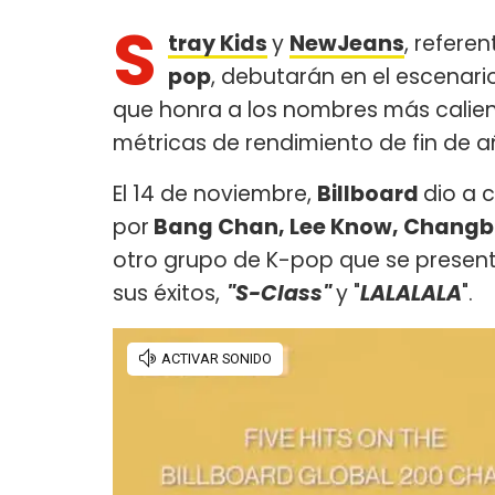
S
tray Kids
y
NewJeans
, refere
pop
, debutarán en el escenari
que honra a los nombres más calien
métricas de rendimiento de fin de año
El 14 de noviembre,
Billboard
dio a 
por
Bang Chan, Lee Know, Changbin,
otro grupo de K-pop que se present
sus éxitos,
"S-Class"
y "
LALALALA
".