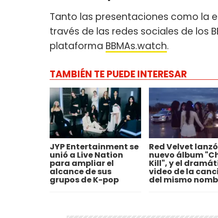
Tanto las presentaciones como la 
través de las redes sociales de los 
plataforma
BBMAs.watch
.
TAMBIÉN TE PUEDE INTERESAR
JYP Entertainment se
Red Velvet lanzó
unió a Live Nation
nuevo álbum "Ch
para ampliar el
Kill", y el dramát
alcance de sus
video de la canc
grupos de K-pop
del mismo nomb