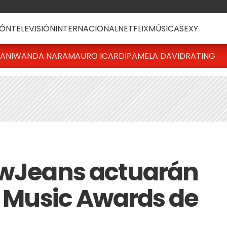
ÓN
TELEVISIÓN
INTERNACIONAL
NETFLIX
MÚSICA
SEXY
IANI
WANDA NARA
MAURO ICARDI
PAMELA DAVID
RATING
ewJeans actuarán
d Music Awards de