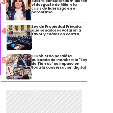
3
cuatro consultoras midieron
el desgaste de Milei y la
crisis de liderazgo en el
peronismo
Ley de Propiedad Privada:
4
qué senadores votaron a
favor y cuáles en contra
El Gobierno perdió la
5
pulseada del nombre: la "Ley
de Tierras" se impuso en
toda la conversación digital