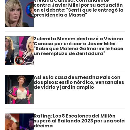
Viviana Canosa, contundente
contra Javier Milei por su actuación
en el debate: "Sentí que le entregó la
presidencia a Massa"
Zulemita Menem destrozó a Viviana
Canosa por criticar a Javier Milei:
"Sabe que Malena Galmarini le hace
un reemplazo de dentadura"
Así es la casa de Ernestina Pais con
dos pisos: estilo nórdico, ventanales
de vidrio y jardín amplio
Rating: Los 8 Escalones del Millón
superó al Bailando 2023 por una sola
décima