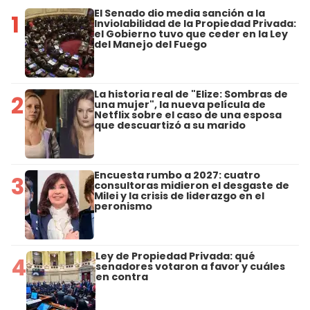
El Senado dio media sanción a la
1
Inviolabilidad de la Propiedad Privada:
el Gobierno tuvo que ceder en la Ley
del Manejo del Fuego
La historia real de "Elize: Sombras de
2
una mujer", la nueva película de
Netflix sobre el caso de una esposa
que descuartizó a su marido
Encuesta rumbo a 2027: cuatro
3
consultoras midieron el desgaste de
Milei y la crisis de liderazgo en el
peronismo
Ley de Propiedad Privada: qué
4
senadores votaron a favor y cuáles
en contra