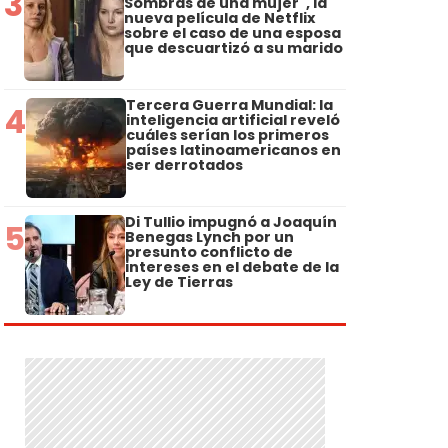
3
Sombras de una mujer", la
nueva película de Netflix
sobre el caso de una esposa
que descuartizó a su marido
Tercera Guerra Mundial: la
4
inteligencia artificial reveló
cuáles serían los primeros
países latinoamericanos en
ser derrotados
Di Tullio impugnó a Joaquín
5
Benegas Lynch por un
presunto conflicto de
intereses en el debate de la
Ley de Tierras