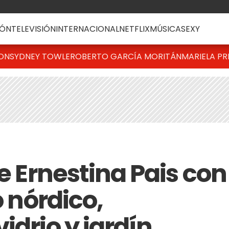
ÓN
TELEVISIÓN
INTERNACIONAL
NETFLIX
MÚSICA
SEXY
TON
SYDNEY TOWLE
ROBERTO GARCÍA MORITÁN
MARIELA PR
de Ernestina Pais con
o nórdico,
idrio y jardín