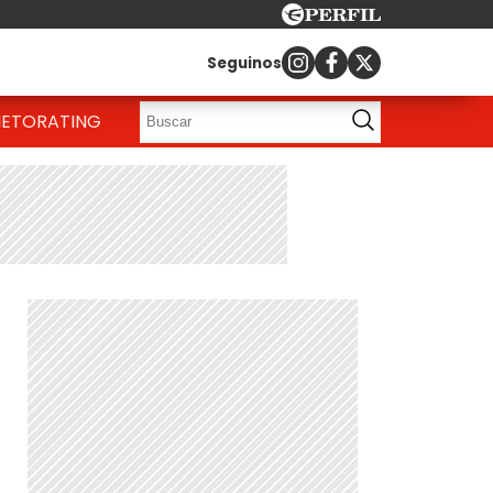
Seguinos
IETO
RATING