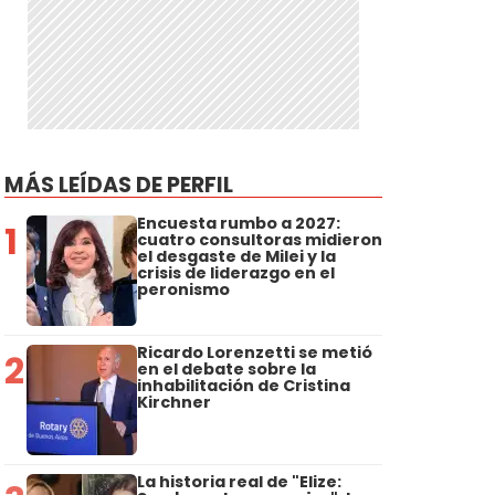
MÁS LEÍDAS DE PERFIL
Encuesta rumbo a 2027:
1
cuatro consultoras midieron
el desgaste de Milei y la
crisis de liderazgo en el
peronismo
Ricardo Lorenzetti se metió
2
en el debate sobre la
inhabilitación de Cristina
Kirchner
La historia real de "Elize: