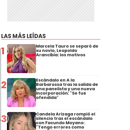
LAS MÁS LEÍDAS
Marcela Tauro se separó de
1
su novio, Leopoldo
Arancibia: los motivos
Escándalo en A la
2
Barbarossa tras la salida de
una panelista y una nueva
incorporación: "Se fue
ofendida"
Candela Arizaga rompió el
3
silencio tras el escándalo
con Facundo Moyano:
"Tengo errores como