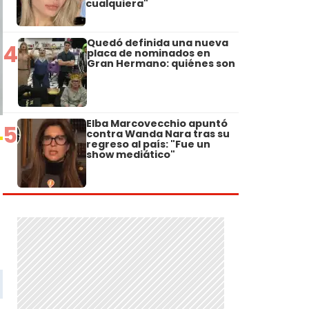
cualquiera"
Quedó definida una nueva
4
placa de nominados en
Gran Hermano: quiénes son
Elba Marcovecchio apuntó
5
contra Wanda Nara tras su
regreso al país: "Fue un
show mediático"