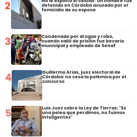
No le explotó el celular: un hombre fue
2
detenido en Córdoba acusado por el
femicidio de su esposa
Condenado por drogas y robo,
3
cuando salió de prisión fue becario
municipal y empleado de Senaf
Guillermo Arias, juez electoral de
4
Córdoba: no cesa la polémica por el
concurso
Luis Juez sobre la Ley de Tierras: "Es
5
una pelea que perdimos, no fuimos
inteligentes"