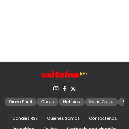
Diario Perfil
Caras
Noticias
Marie Claire
Fo
Canales RSS
Quienes Somos
Contáctenos
Privacidad
Equipo
Reglas de participación