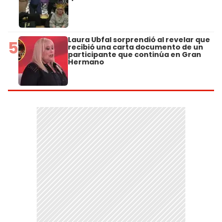
Laura Ubfal sorprendió al revelar que
5
recibió una carta documento de un
participante que continúa en Gran
Hermano