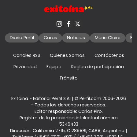
Diario Perfil
Caras
Noticias
Marie Claire
Fo
Canales RSS
Quienes Somos
Contáctenos
Privacidad
Equipo
Reglas de participación
Tránsito
Exitoina - Editorial Perfil S.A.
| © Perfil.com 2006-2026
- Todos los derechos reservados.
Editor responsable: Carlos Piro.
Registro de la propiedad intelectual número
5346433
Dirección:
California 2715
,
C1289ABI
,
CABA, Argentina
|
Teléfono:
(+5411) 7091-4921
/
(+5411) 7091-4922
| E-