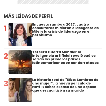
MÁS LEÍDAS DE PERFIL
Encuesta rumbo a 2027: cuatro
1
consultoras midieron el desgaste de
Milei y la crisis de liderazgo en el
peronismo
Tercera Guerra Mundial: la
2
inteligencia artificial reveló cuáles
serían los primeros países
latinoamericanos en ser derrotados
La historia real de "Elize: Sombras de
3
una mujer", la nueva película de
Netflix sobre el caso de una esposa
que descuartizó a su marido