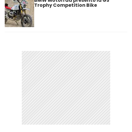
BMW Motorrad presentó la GS
Trophy Competition Bike