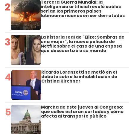
Tercera Guerra Mundial: la
2
inteligencia artificial reveló cuáles
serían los primeros países
latinoamericanos en ser derrotados
La historia real de "Elize: Sombras de
3
una mujer", la nueva película de
Netflix sobre el caso de una esposa
que descuartizó a su marido
Ricardo Lorenzetti se metió en el
4
debate sobre la inhabilitación de
Cristina Kirchner
Marcha de este jueves al Congreso:
5
qué calles estarán cortadas y cómo
afecta al transporte público