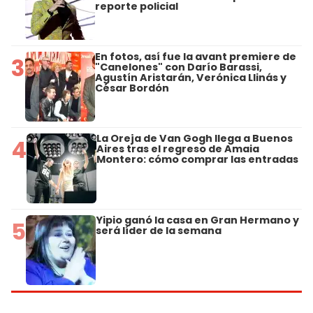
reporte policial
En fotos, así fue la avant premiere de
3
"Canelones" con Darío Barassi,
Agustín Aristarán, Verónica Llinás y
César Bordón
La Oreja de Van Gogh llega a Buenos
4
Aires tras el regreso de Amaia
Montero: cómo comprar las entradas
Yipio ganó la casa en Gran Hermano y
5
será líder de la semana