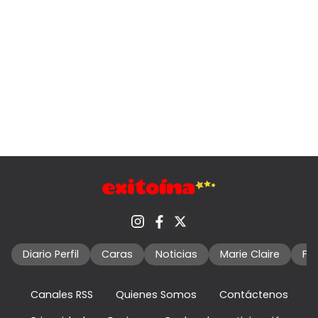
Diario Perfil
Caras
Noticias
Marie Claire
Fo
Canales RSS
Quienes Somos
Contáctenos