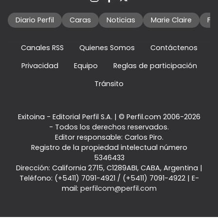
Diario Perfil
Caras
Noticias
Marie Claire
Fo
Canales RSS
Quienes Somos
Contáctenos
Privacidad
Equipo
Reglas de participación
Tránsito
Exitoina - Editorial Perfil S.A.
| © Perfil.com 2006-2026
- Todos los derechos reservados.
Editor responsable: Carlos Piro.
Registro de la propiedad intelectual número
5346433
Dirección:
California 2715
,
C1289ABI
,
CABA, Argentina
|
Teléfono:
(+5411) 7091-4921
/
(+5411) 7091-4922
| E-
mail:
perfilcom@perfil.com