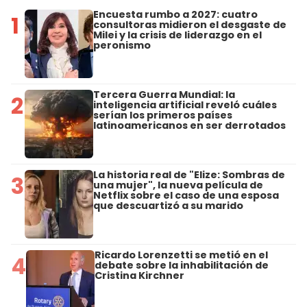
Encuesta rumbo a 2027: cuatro
1
consultoras midieron el desgaste de
Milei y la crisis de liderazgo en el
peronismo
Tercera Guerra Mundial: la
2
inteligencia artificial reveló cuáles
serían los primeros países
latinoamericanos en ser derrotados
La historia real de "Elize: Sombras de
3
una mujer", la nueva película de
Netflix sobre el caso de una esposa
que descuartizó a su marido
Ricardo Lorenzetti se metió en el
4
debate sobre la inhabilitación de
Cristina Kirchner