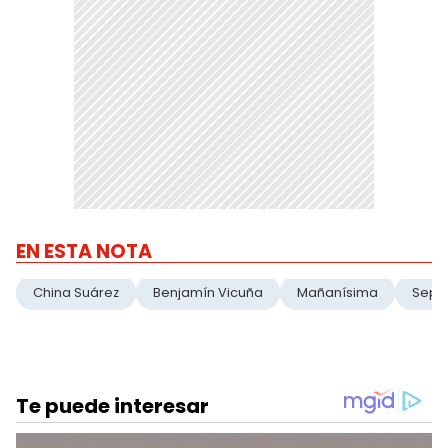
EN ESTA NOTA
China Suárez
Benjamín Vicuña
Mañanísima
Sepa