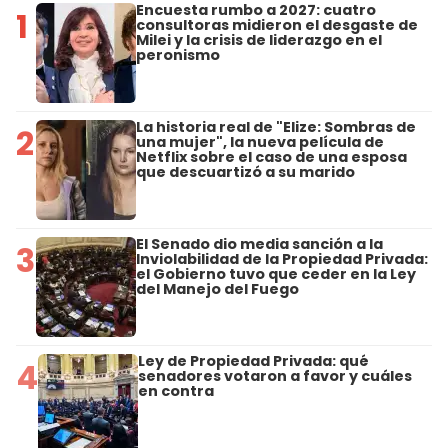
Encuesta rumbo a 2027: cuatro
1
consultoras midieron el desgaste de
Milei y la crisis de liderazgo en el
peronismo
La historia real de "Elize: Sombras de
2
una mujer", la nueva película de
Netflix sobre el caso de una esposa
que descuartizó a su marido
El Senado dio media sanción a la
3
Inviolabilidad de la Propiedad Privada:
el Gobierno tuvo que ceder en la Ley
del Manejo del Fuego
Ley de Propiedad Privada: qué
4
senadores votaron a favor y cuáles
en contra