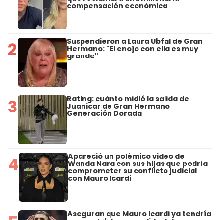
compensación económica
Suspendieron a Laura Ubfal de Gran
2
Hermano: "El enojo con ella es muy
grande"
Rating: cuánto midió la salida de
3
Juanicar de Gran Hermano
Generación Dorada
Apareció un polémico video de
4
Wanda Nara con sus hijas que podría
comprometer su conflicto judicial
con Mauro Icardi
Aseguran que Mauro Icardi ya tendría