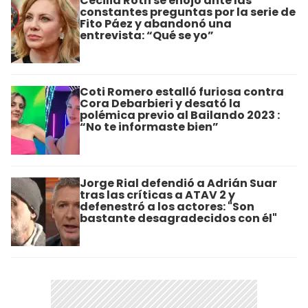
Cecilia Roth se enojó ante las
constantes preguntas por la serie de
Fito Páez y abandonó una
entrevista: “Qué se yo”
Coti Romero estalló furiosa contra
Cora Debarbieri y desató la
polémica previo al Bailando 2023 :
“No te informaste bien”
Jorge Rial defendió a Adrián Suar
tras las críticas a ATAV 2 y
defenestró a los actores: "Son
bastante desagradecidos con él"