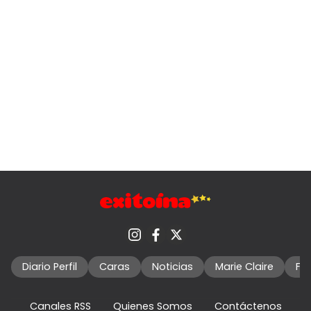
Diario Perfil
Caras
Noticias
Marie Claire
Fo
Canales RSS
Quienes Somos
Contáctenos