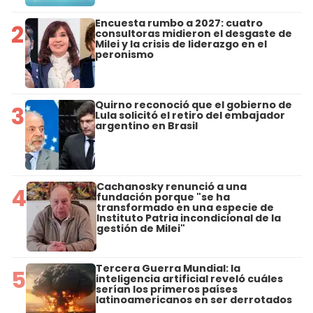
Encuesta rumbo a 2027: cuatro
2
consultoras midieron el desgaste de
Milei y la crisis de liderazgo en el
peronismo
Quirno reconoció que el gobierno de
3
Lula solicitó el retiro del embajador
argentino en Brasil
Cachanosky renunció a una
4
fundación porque "se ha
transformado en una especie de
Instituto Patria incondicional de la
gestión de Milei"
Tercera Guerra Mundial: la
5
inteligencia artificial reveló cuáles
serían los primeros países
latinoamericanos en ser derrotados