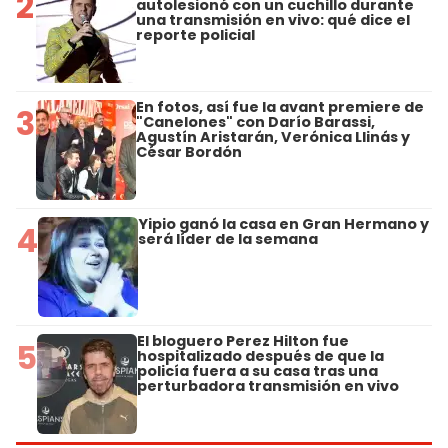
2
autolesionó con un cuchillo durante
una transmisión en vivo: qué dice el
reporte policial
En fotos, así fue la avant premiere de
3
"Canelones" con Darío Barassi,
Agustín Aristarán, Verónica Llinás y
César Bordón
Yipio ganó la casa en Gran Hermano y
4
será líder de la semana
El bloguero Perez Hilton fue
5
hospitalizado después de que la
policía fuera a su casa tras una
perturbadora transmisión en vivo