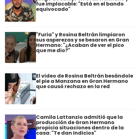
fue implacable: "Está en el bando
equivocado"
"Furia" y Rosina Beltrán limpiaron
sus asperezas y se besaron en Gran
Hermano: "¿Acaban de ver el pico
que me dio?"
El video de Rosina Beltrán besándole
el pie a Manzana en Gran Hermano
que causó rechazo en la red
Camila Lattanzio admitió que la
producción de Gran Hermano
propicia situaciones dentro de la
casa: "Te dan indicios"