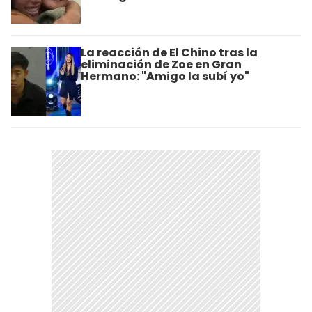
La reacción de El Chino tras la
eliminación de Zoe en Gran
Hermano: "Amigo la subí yo"