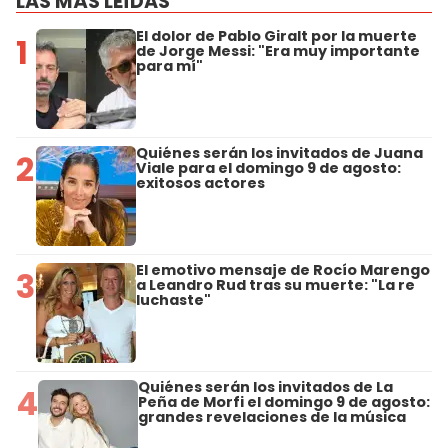
LAS MÁS LEÍDAS
El dolor de Pablo Giralt por la muerte
1
de Jorge Messi: "Era muy importante
para mí"
Quiénes serán los invitados de Juana
2
Viale para el domingo 9 de agosto:
exitosos actores
El emotivo mensaje de Rocío Marengo
3
a Leandro Rud tras su muerte: "La re
luchaste"
Quiénes serán los invitados de La
4
Peña de Morfi el domingo 9 de agosto:
grandes revelaciones de la música