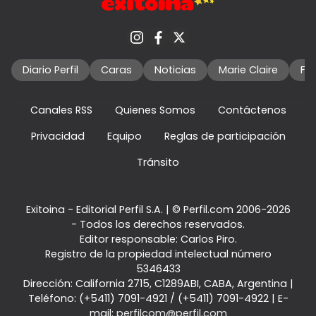
Diario Perfil
Caras
Noticias
Marie Claire
Fo
Canales RSS
Quienes Somos
Contáctenos
Privacidad
Equipo
Reglas de participación
Tránsito
Exitoina - Editorial Perfil S.A.
| © Perfil.com 2006-2026
- Todos los derechos reservados.
Editor responsable: Carlos Piro.
Registro de la propiedad intelectual número
5346433
Dirección:
California 2715
,
C1289ABI
,
CABA, Argentina
|
Teléfono:
(+5411) 7091-4921
/
(+5411) 7091-4922
| E-
mail:
perfilcom@perfil.com