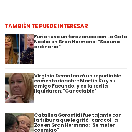
TAMBIÉN TE PUEDE INTERESAR
Furia tuvo un feroz cruce con La Gata
Noelia en Gran Hermano: “Sos una
ordinaria”
Virginia Demo lanzó un repudiable
comentario sobre Martín Ku y su
amigo Facundo, y en la red la
liquidaron: "Cancelable"
Catalina Gorostidi fue tajante con
la tribuna que le gritó "caracol" a
Zoe en Gran Hermano: "Se meten
conmigo"