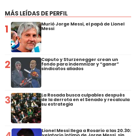
MÁS LEÍDAS DE PERFIL
Murió Jorge Messi, el papá de Lionel
1
Messi
Caputo y Sturzenegger crean un
2
fondo para indemnizar y “ganar”
sindicatos aliados
La Rosada busca culpables después
3
de la derrota en el Senado y recalcula
su estrategia
Lionel Messi llega a Rosario a las 20.30:
4
velatorio íntimo de Jorge Messi, sin