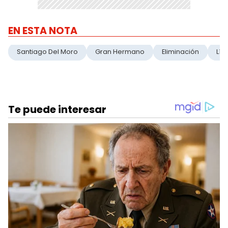
EN ESTA NOTA
Santiago Del Moro
Gran Hermano
Eliminación
Líd