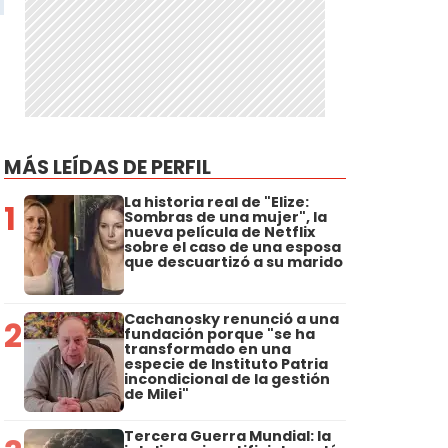
MÁS LEÍDAS DE PERFIL
La historia real de "Elize:
1
Sombras de una mujer", la
nueva película de Netflix
sobre el caso de una esposa
que descuartizó a su marido
Cachanosky renunció a una
2
fundación porque "se ha
transformado en una
especie de Instituto Patria
incondicional de la gestión
de Milei"
Tercera Guerra Mundial: la