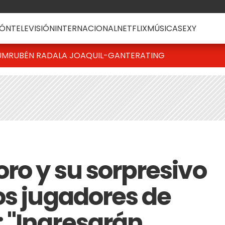
ÓN
TELEVISIÓN
INTERNACIONAL
NETFLIX
MÚSICA
SEXY
UM
RUBÉN RADA
LA JOAQUI
L-GANTE
RATING
ro y su sorpresivo
os jugadores de
 "Ingresarán