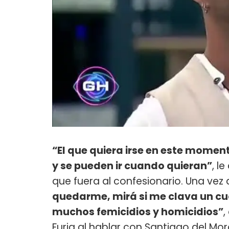
“El que quiera irse en este momen
y se pueden ir cuando quieran”
, l
que fuera al confesionario. Una vez all
quedarme, mirá si me clava un cuc
muchos femicidios y homicidios”
,
Furia al hablar con Santiago del Mo