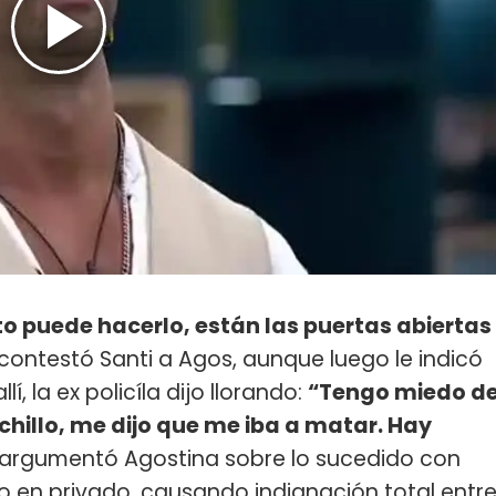
to puede hacerlo, están las puertas abiertas
e contestó Santi a Agos, aunque luego le indicó
í, la ex policíla dijo llorando:
“Tengo miedo d
hillo, me dijo que me iba a matar. Hay
 argumentó Agostina sobre lo sucedido con
ro en privado, causando indignación total entr