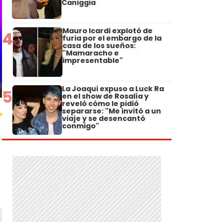
Caniggia
Mauro Icardi explotó de
4
furia por el embargo de la
casa de los sueños:
"Mamaracho e
impresentable"
La Joaqui expuso a Luck Ra
5
en el show de Rosalía y
reveló cómo le pidió
separarse: "Me invitó a un
viaje y se desencantó
conmigo"