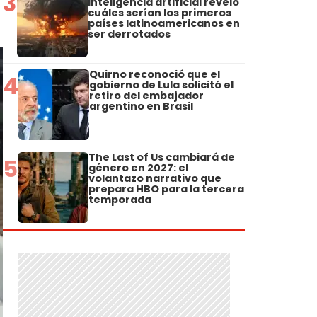
3
inteligencia artificial reveló
cuáles serían los primeros
países latinoamericanos en
ser derrotados
Quirno reconoció que el
4
gobierno de Lula solicitó el
retiro del embajador
argentino en Brasil
The Last of Us cambiará de
5
género en 2027: el
volantazo narrativo que
prepara HBO para la tercera
temporada