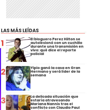
LAS MÁS LEÍDAS
El bloguero Perez Hilton se
1
autolesionó con un cuchillo
durante una transmisión en
vivo: qué dice el reporte
policial
Yipio ganó la casa en Gran
2
Hermano y será líder de la
semana
La delicada situación que
3
estaría atravesando
Mariana Nannis tras el
conflicto con Claudio Paul