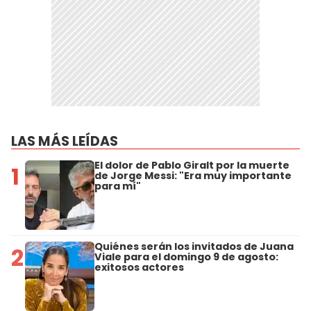
LAS MÁS LEÍDAS
El dolor de Pablo Giralt por la muerte
1
de Jorge Messi: "Era muy importante
para mí"
Quiénes serán los invitados de Juana
2
Viale para el domingo 9 de agosto:
exitosos actores