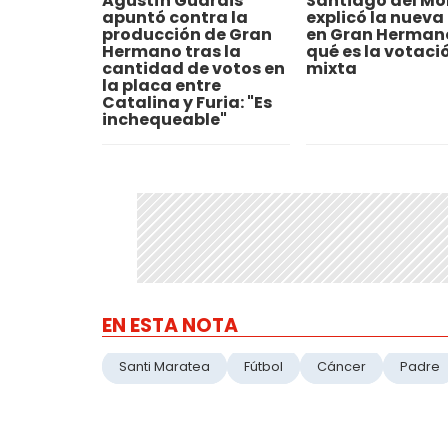
Agustín Guardis
Santiago del Mo
apuntó contra la
explicó la nueva
producción de Gran
en Gran Herman
Hermano tras la
qué es la votaci
cantidad de votos en
mixta
la placa entre
Catalina y Furia: "Es
inchequeable"
EN ESTA NOTA
Santi Maratea
Fútbol
Cáncer
Padre