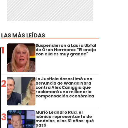
LAS MÁS LEÍDAS
Suspendieron a Laura Ubfal
1
de Gran Hermano: "El enojo
con ella es muy grande"
La Justicia desestimó una
2
denuncia de Wanda Nara
contra Alex Caniggia que
reclamará una millonaria
compensación económica
Murió Leandro Rud, el
3
icónico representante de
modelos, a los 51 años: qué
pasó