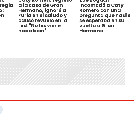
ro
Coty Romero regresó
Zoe Bogach
 regla
a la casa de Gran
incomodó a Coty
o:
Hermano, ignoró a
Romero con una
ón
Furia en el saludo y
pregunta que nadie
causó revuelo en la
se esperaba en su
red: "No les viene
vuelta a Gran
nada bien"
Hermano