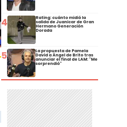
Rating: cuánto midió la
4
salida de Juanicar de Gran
Hermano Generación
Dorada
La propuesta de Pamela
5
David a Ángel de Brito tras
anunciar el final de LAM: "Me
sorprendió"