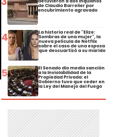
3
detuvieron a dos inquilinos
de Claudio Barrelier por
encubrimiento agravado
La historia real de "Elize:
4
Sombras de una mujer", la
nueva película de Netflix
sobre el caso de una esposa
que descuartizó a su marido
El Senado dio media sanción
5
a la Inviolabilidad de la
Propiedad Privada: el
Gobierno tuvo que ceder en
la Ley del Manejo del Fuego
s