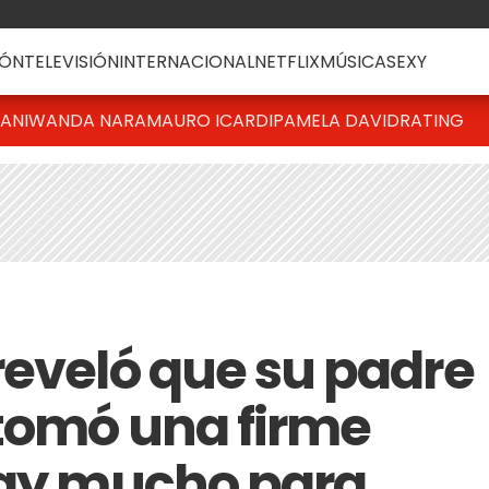
ÓN
TELEVISIÓN
INTERNACIONAL
NETFLIX
MÚSICA
SEXY
IANI
WANDA NARA
MAURO ICARDI
PAMELA DAVID
RATING
reveló que su padre
 tomó una firme
hay mucho para