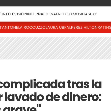
ÓN
TELEVISIÓN
INTERNACIONAL
NETFLIX
MÚSICA
SEXY
T
ANTONELA ROCCUZZO
LAURA UBFAL
PEREZ HILTON
RATIN
complicada tras la
 lavado de dinero:
s grave"