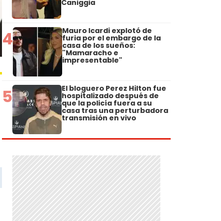
Caniggia
Mauro Icardi explotó de
4
furia por el embargo de la
casa de los sueños:
"Mamaracho e
impresentable"
El bloguero Perez Hilton fue
5
hospitalizado después de
que la policía fuera a su
casa tras una perturbadora
transmisión en vivo