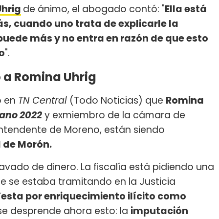
hrig
de ánimo, el abogado contó: "
Ella está
s, cuando uno trata de explicarle la
puede más y no entra en razón de que esto
o
".
ó a Romina Uhrig
ó en
TN Central
(Todo Noticias) que
Romina
ano 2022
y exmiembro de la cámara de
xintendente de Moreno, están siendo
l de Morón.
vado de dinero. La fiscalía está pidiendo una
e se estaba tramitando en la Justicia
Festa por enriquecimiento ilícito como
se desprende ahora esto: la
imputación