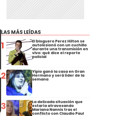
LAS MÁS LEÍDAS
El bloguero Perez Hilton se
1
autolesionó con un cuchillo
durante una transmisión en
vivo: qué dice el reporte
policial
Yipio ganó la casa en Gran
2
Hermano y será líder de la
semana
La delicada situación que
3
estaría atravesando
Mariana Nannis tras el
conflicto con Claudio Paul