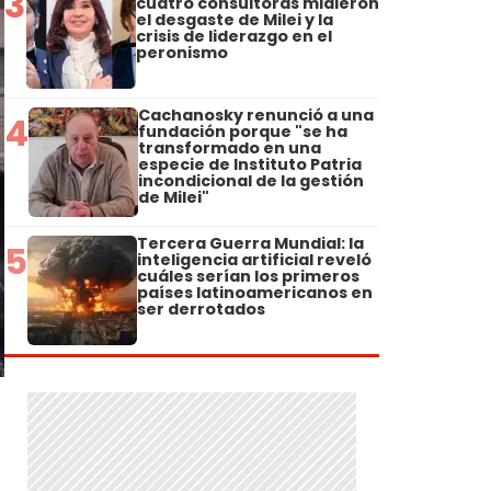
3
cuatro consultoras midieron
el desgaste de Milei y la
crisis de liderazgo en el
peronismo
Cachanosky renunció a una
4
fundación porque "se ha
transformado en una
especie de Instituto Patria
incondicional de la gestión
de Milei"
Tercera Guerra Mundial: la
5
inteligencia artificial reveló
cuáles serían los primeros
países latinoamericanos en
ser derrotados