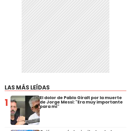
LAS MÁS LEÍDAS
El dolor de Pablo Giralt por la muerte
1
de Jorge Messi: "Era muy importante
para mí"