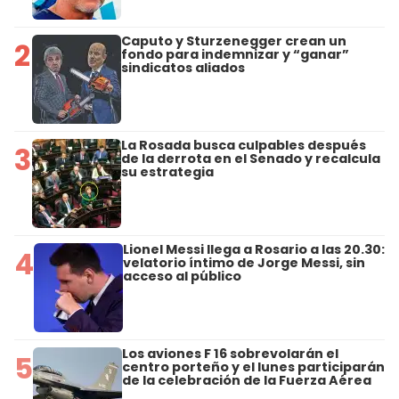
Caputo y Sturzenegger crean un
2
fondo para indemnizar y “ganar”
sindicatos aliados
La Rosada busca culpables después
3
de la derrota en el Senado y recalcula
su estrategia
Lionel Messi llega a Rosario a las 20.30:
4
velatorio íntimo de Jorge Messi, sin
acceso al público
Los aviones F 16 sobrevolarán el
5
centro porteño y el lunes participarán
de la celebración de la Fuerza Aérea