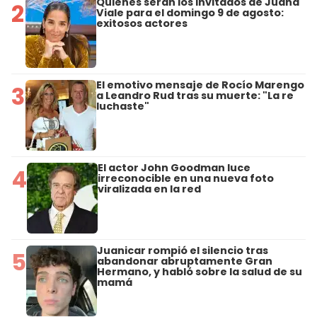
Quiénes serán los invitados de Juana
2
Viale para el domingo 9 de agosto:
exitosos actores
El emotivo mensaje de Rocío Marengo
3
a Leandro Rud tras su muerte: "La re
luchaste"
El actor John Goodman luce
4
irreconocible en una nueva foto
viralizada en la red
Juanicar rompió el silencio tras
5
abandonar abruptamente Gran
Hermano, y habló sobre la salud de su
mamá