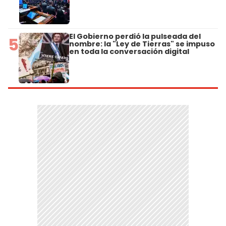
El Gobierno perdió la pulseada del
5
nombre: la "Ley de Tierras" se impuso
en toda la conversación digital