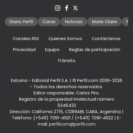
Diario Perfil
Caras
Noticias
Marie Claire
Fo
Canales RSS
Quienes Somos
Contáctenos
Privacidad
Equipo
Reglas de participación
Tránsito
Exitoina - Editorial Perfil S.A.
| © Perfil.com 2006-2026
- Todos los derechos reservados.
Editor responsable: Carlos Piro.
Registro de la propiedad intelectual número
5346433
Dirección:
California 2715
,
C1289ABI
,
CABA, Argentina
|
Teléfono:
(+5411) 7091-4921
/
(+5411) 7091-4922
| E-
mail:
perfilcom@perfil.com