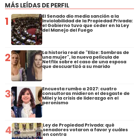
MÁS LEÍDAS DE PERFIL
El Senado dio media sanción a la
1
Inviolabilidad de la Propiedad Privada:
el Gobierno tuvo que ceder en la Ley
del Manejo del Fuego
La historia real de "Elize: Sombras de
2
una mujer", la nueva película de
Netflix sobre el caso de una esposa
que descuartizó a su marido
Encuesta rumbo a 2027: cuatro
3
consultoras midieron el desgaste de
Milei y la crisis de liderazgo en el
peronismo
Ley de Propiedad Privada: qué
4
senadores votaron a favor y cuáles
en contra