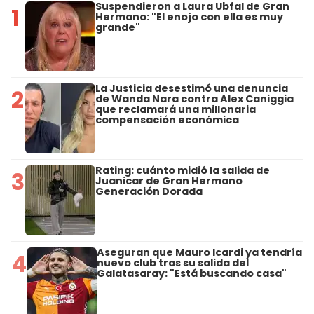
Suspendieron a Laura Ubfal de Gran
1
Hermano: "El enojo con ella es muy
grande"
La Justicia desestimó una denuncia
2
de Wanda Nara contra Alex Caniggia
que reclamará una millonaria
compensación económica
Rating: cuánto midió la salida de
3
Juanicar de Gran Hermano
Generación Dorada
Aseguran que Mauro Icardi ya tendría
4
nuevo club tras su salida del
Galatasaray: "Está buscando casa"