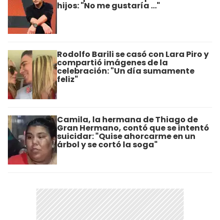
hijos: "No me gustaría ..."
Rodolfo Barili se casó con Lara Piro y
compartió imágenes de la
celebración: "Un día sumamente
feliz"
Camila, la hermana de Thiago de
Gran Hermano, contó que se intentó
suicidar: "Quise ahorcarme en un
árbol y se cortó la soga"