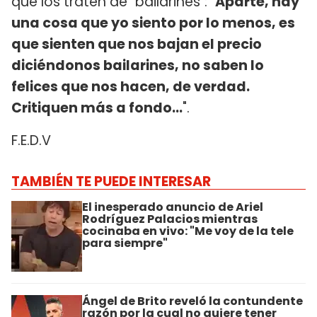
que los traten de "bailarines": "
Aparte, hay
una cosa que yo siento por lo menos, es
que sienten que nos bajan el precio
diciéndonos bailarines, no saben lo
felices que nos hacen, de verdad.
Critiquen más a fondo...
".
F.E.D.V
TAMBIÉN TE PUEDE INTERESAR
El inesperado anuncio de Ariel
Rodríguez Palacios mientras
cocinaba en vivo: "Me voy de la tele
para siempre"
Ángel de Brito reveló la contundente
razón por la cual no quiere tener