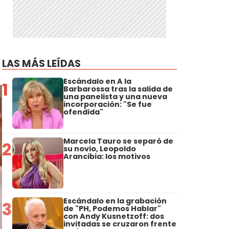
LAS MÁS LEÍDAS
Escándalo en A la
1
Barbarossa tras la salida de
una panelista y una nueva
incorporación: "Se fue
ofendida"
Marcela Tauro se separó de
2
su novio, Leopoldo
Arancibia: los motivos
Escándalo en la grabación
3
de "PH, Podemos Hablar"
con Andy Kusnetzoff: dos
invitadas se cruzaron frente