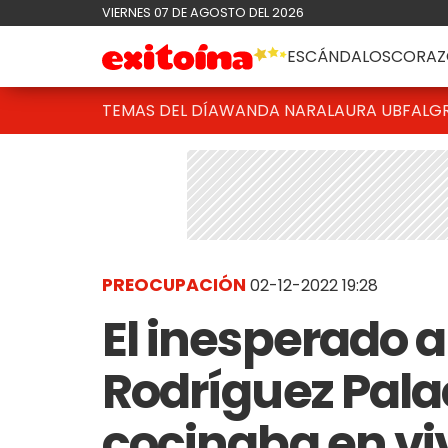
VIERNES 07 DE AGOSTO DEL 2026
ESCÁNDALOS
CORAZ
TEMAS DEL DÍA
WANDA NARA
LAURA UBFAL
G
PREOCUPACIÓN
02-12-2022 19:28
El inesperado a
Rodríguez Pala
cocinaba en viv