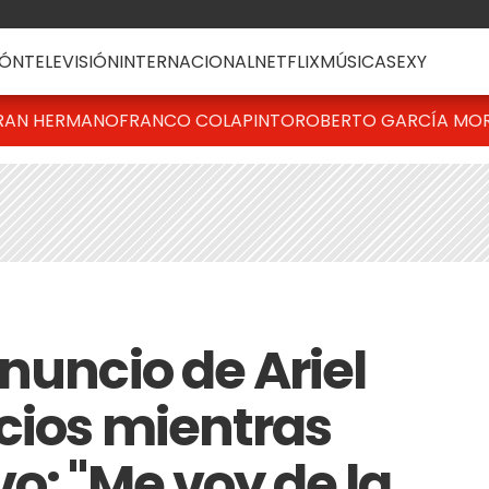
ÓN
TELEVISIÓN
INTERNACIONAL
NETFLIX
MÚSICA
SEXY
RAN HERMANO
FRANCO COLAPINTO
ROBERTO GARCÍA MO
nuncio de Ariel
cios mientras
o: "Me voy de la