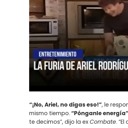
“¡No, Ariel, no digas eso!”
, le resp
mismo tiempo.
“Pónganle energía
te decimos”, dijo la ex
Combate
. “E