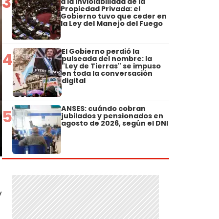
3
a la Inviolabilidad de la
Propiedad Privada: el
Gobierno tuvo que ceder en
la Ley del Manejo del Fuego
El Gobierno perdió la
4
pulseada del nombre: la
"Ley de Tierras" se impuso
en toda la conversación
digital
ANSES: cuándo cobran
5
jubilados y pensionados en
agosto de 2026, según el DNI
y