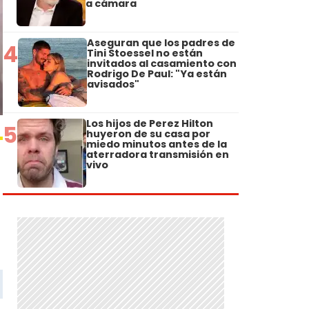
a cámara
Aseguran que los padres de
4
Tini Stoessel no están
invitados al casamiento con
Rodrigo De Paul: "Ya están
avisados"
Los hijos de Perez Hilton
5
huyeron de su casa por
miedo minutos antes de la
aterradora transmisión en
vivo