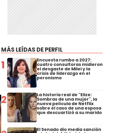
MÁS LEÍDAS DE PERFIL
Encuesta rumbo a 2027:
1
cuatro consultoras midieron
el desgaste de Milei y la
crisis de liderazgo en el
peronismo
La historia real de "Elize:
2
Sombras de una mujer", la
nueva película de Netflix
sobre el caso de una esposa
que descuartizó a su marido
El Senado dio media sanción