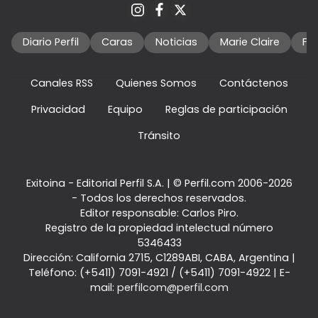
Diario Perfil
Caras
Noticias
Marie Claire
Fo
Canales RSS
Quienes Somos
Contáctenos
Privacidad
Equipo
Reglas de participación
Tránsito
Exitoina - Editorial Perfil S.A.
| © Perfil.com 2006-2026
- Todos los derechos reservados.
Editor responsable: Carlos Piro.
Registro de la propiedad intelectual número
5346433
Dirección:
California 2715
,
C1289ABI
,
CABA, Argentina
|
Teléfono:
(+5411) 7091-4921
/
(+5411) 7091-4922
| E-
mail:
perfilcom@perfil.com