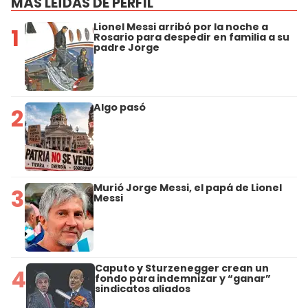
MÁS LEÍDAS DE PERFIL
Lionel Messi arribó por la noche a
1
Rosario para despedir en familia a su
padre Jorge
Algo pasó
2
Murió Jorge Messi, el papá de Lionel
3
Messi
Caputo y Sturzenegger crean un
4
fondo para indemnizar y “ganar”
sindicatos aliados