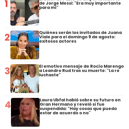
1
de Jorge Messi: "Era muy importante
para mí"
Quiénes serán los invitados de Juana
2
Viale para el domingo 9 de agosto:
exitosos actores
El emotivo mensaje de Rocío Marengo
3
a Leandro Rud tras su muerte: "La re
luchaste"
Laura Ubfal habló sobre su futuro en
4
Gran Hermano y reveló si fue
suspendida: "Hay cosas que puedo
estar de acuerdo o no"