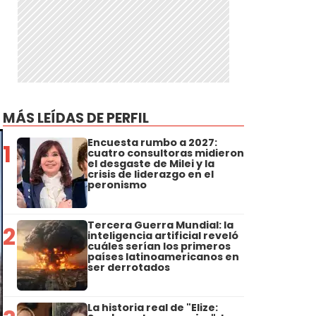
MÁS LEÍDAS DE PERFIL
Encuesta rumbo a 2027:
1
cuatro consultoras midieron
el desgaste de Milei y la
crisis de liderazgo en el
peronismo
Tercera Guerra Mundial: la
2
inteligencia artificial reveló
cuáles serían los primeros
países latinoamericanos en
ser derrotados
La historia real de "Elize: