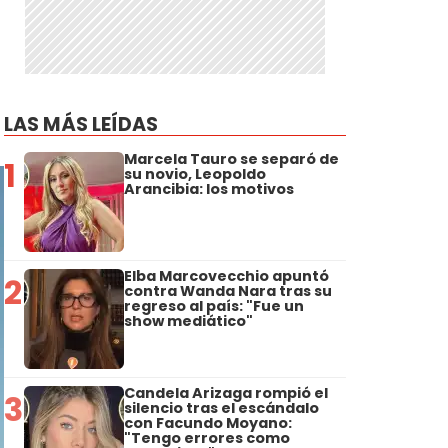
LAS MÁS LEÍDAS
Marcela Tauro se separó de
1
su novio, Leopoldo
Arancibia: los motivos
Elba Marcovecchio apuntó
2
contra Wanda Nara tras su
regreso al país: "Fue un
show mediático"
Candela Arizaga rompió el
3
silencio tras el escándalo
con Facundo Moyano:
"Tengo errores como