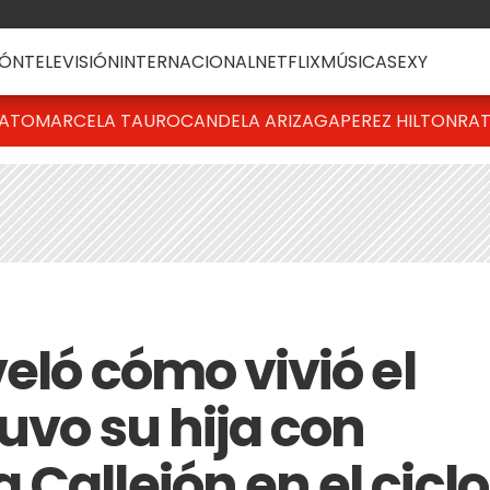
ÓN
TELEVISIÓN
INTERNACIONAL
NETFLIX
MÚSICA
SEXY
BATO
MARCELA TAURO
CANDELA ARIZAGA
PEREZ HILTON
RAT
veló cómo vivió el
uvo su hija con
Callejón en el ciclo