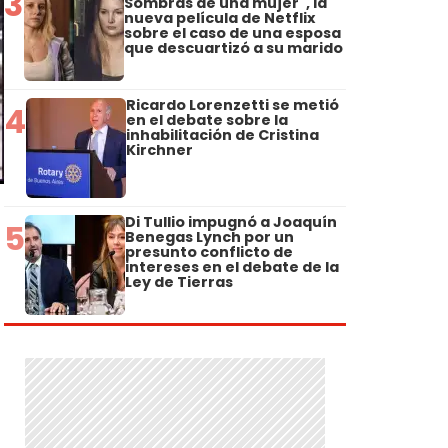
3
Sombras de una mujer", la
nueva película de Netflix
sobre el caso de una esposa
que descuartizó a su marido
Ricardo Lorenzetti se metió
4
en el debate sobre la
inhabilitación de Cristina
Kirchner
Di Tullio impugnó a Joaquín
5
Benegas Lynch por un
presunto conflicto de
intereses en el debate de la
Ley de Tierras