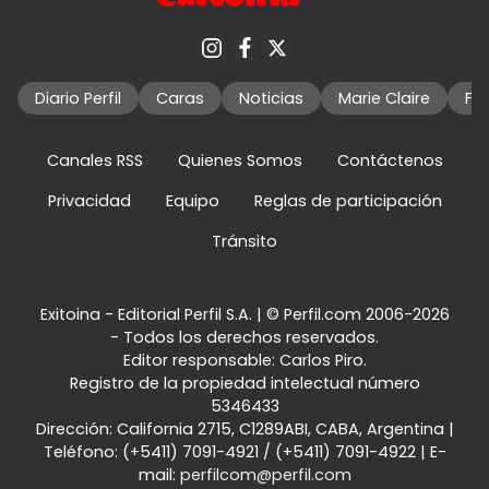
Diario Perfil
Caras
Noticias
Marie Claire
Fo
Canales RSS
Quienes Somos
Contáctenos
Privacidad
Equipo
Reglas de participación
Tránsito
Exitoina - Editorial Perfil S.A.
| © Perfil.com 2006-2026
- Todos los derechos reservados.
Editor responsable: Carlos Piro.
Registro de la propiedad intelectual número
5346433
Dirección:
California 2715
,
C1289ABI
,
CABA, Argentina
|
Teléfono:
(+5411) 7091-4921
/
(+5411) 7091-4922
| E-
mail:
perfilcom@perfil.com