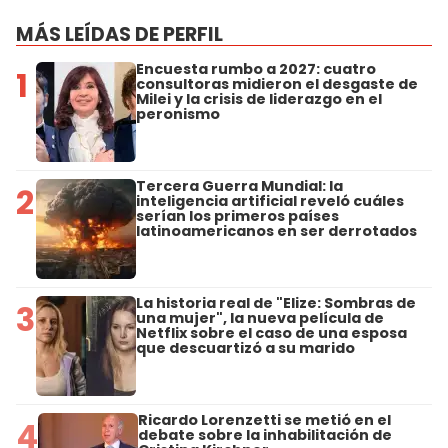
MÁS LEÍDAS DE PERFIL
Encuesta rumbo a 2027: cuatro
1
consultoras midieron el desgaste de
Milei y la crisis de liderazgo en el
peronismo
Tercera Guerra Mundial: la
2
inteligencia artificial reveló cuáles
serían los primeros países
latinoamericanos en ser derrotados
La historia real de "Elize: Sombras de
3
una mujer", la nueva película de
Netflix sobre el caso de una esposa
que descuartizó a su marido
Ricardo Lorenzetti se metió en el
4
debate sobre la inhabilitación de