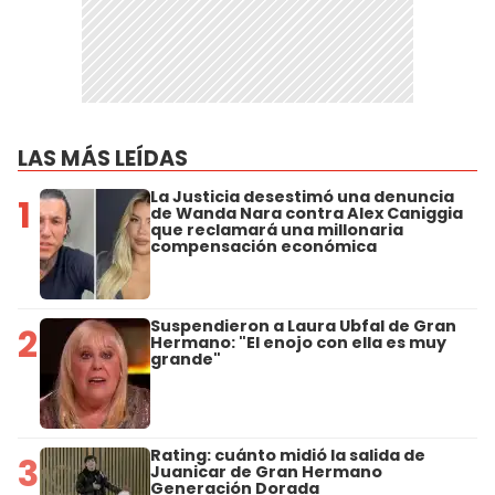
LAS MÁS LEÍDAS
La Justicia desestimó una denuncia
1
de Wanda Nara contra Alex Caniggia
que reclamará una millonaria
compensación económica
Suspendieron a Laura Ubfal de Gran
2
Hermano: "El enojo con ella es muy
grande"
Rating: cuánto midió la salida de
3
Juanicar de Gran Hermano
Generación Dorada