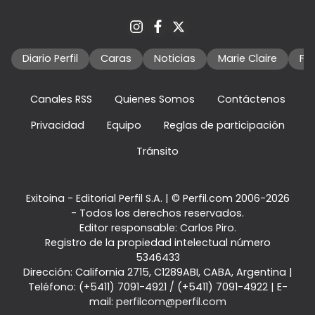
Diario Perfil
Caras
Noticias
Marie Claire
Fo
Canales RSS
Quienes Somos
Contáctenos
Privacidad
Equipo
Reglas de participación
Tránsito
Exitoina - Editorial Perfil S.A.
| © Perfil.com 2006-2026
- Todos los derechos reservados.
Editor responsable: Carlos Piro.
Registro de la propiedad intelectual número
5346433
Dirección:
California 2715
,
C1289ABI
,
CABA, Argentina
|
Teléfono:
(+5411) 7091-4921
/
(+5411) 7091-4922
| E-
mail:
perfilcom@perfil.com