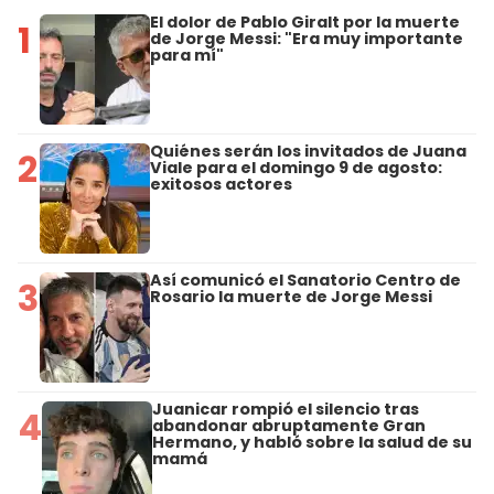
El dolor de Pablo Giralt por la muerte
1
de Jorge Messi: "Era muy importante
para mí"
Quiénes serán los invitados de Juana
2
Viale para el domingo 9 de agosto:
exitosos actores
Así comunicó el Sanatorio Centro de
3
Rosario la muerte de Jorge Messi
Juanicar rompió el silencio tras
4
abandonar abruptamente Gran
Hermano, y habló sobre la salud de su
mamá