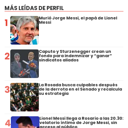
MÁS LEÍDAS DE PERFIL
Murió Jorge Messi, el papá de Lionel
1
Messi
Caputo y Sturzenegger crean un
2
fondo para indemnizar y “ganar”
sindicatos aliados
La Rosada busca culpables después
3
de la derrota en el Senado y recalcula
su estrategia
Lionel Messi llega a Rosario a las 20.30:
4
velatorio íntimo de Jorge Messi, sin
acceso al público