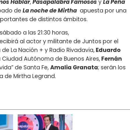
mos Hablar
,
Pasapalabra Famosos
y
La Peña
ábado de
La noche de Mirtha
apuesta por una
portantes de distintos ámbitos.
sábado a las 21:30 horas,
ecibirá al actor y militante de Juntos por el
ta de La Nación + y Radio Rivadavia,
Eduardo
 la Ciudad Autónoma de Buenos Aires,
Fernán
ovida” de Santa Fe,
Amalia Granata
; serán los
ta de Mirtha Legrand.