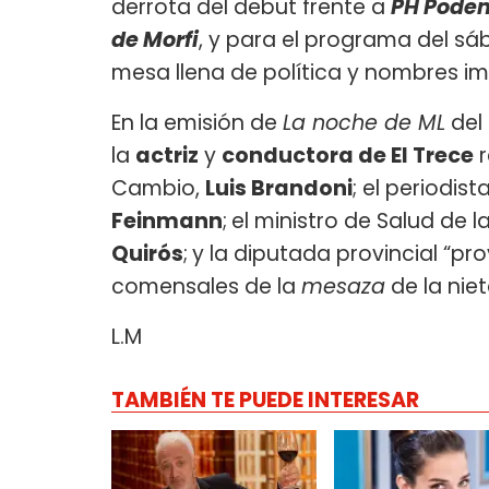
derrota del debut frente a
PH Pode
de Morfi
, y para el programa del s
mesa llena de política y nombres im
En la emisión de
La noche de ML
del 
la
actriz
y
conductora de El Trece
r
Cambio,
Luis Brandoni
; el periodis
Feinmann
;
el ministro de Salud de
Quirós
;
y la diputada provincial “pr
comensales de la
mesaza
de la nie
L.M
TAMBIÉN TE PUEDE INTERESAR