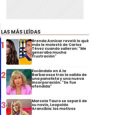
LAS MÁS LEÍDAS
Brenda Asnicar reveló lo qué
1
más le molestó de Carlos
Tévez cuando salieron: "Me
generaba mucha
frustración"
Escándalo en A la
2
Barbarossa tras la salida de
una panelista y una nueva
incorporación: "Se fue
ofendida"
Marcela Tauro se separó de
3
su novio, Leopoldo
Arancibia: los motivos