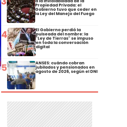
3
a la Inviolabilidad de la
Propiedad Privada: el
Gobierno tuvo que ceder en
la Ley del Manejo del Fuego
El Gobierno perdió la
4
pulseada del nombre: la
"Ley de Tierras" se impuso
en toda la conversación
digital
ANSES: cuándo cobran
5
jubilados y pensionados en
agosto de 2026, según el DNI