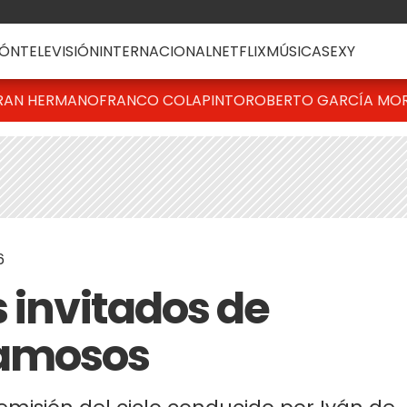
ÓN
TELEVISIÓN
INTERNACIONAL
NETFLIX
MÚSICA
SEXY
RAN HERMANO
FRANCO COLAPINTO
ROBERTO GARCÍA MO
6
 invitados de
Famosos