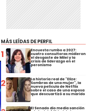
MÁS LEÍDAS DE PERFIL
Encuesta rumbo a 2027:
1
cuatro consultoras midieron
el desgaste de Milei y la
crisis de liderazgo en el
peronismo
La historia real de "Elize:
2
Sombras de una mujer", la
nueva película de Netflix
sobre el caso de una esposa
que descuartizó a su marido
El Senado dio media sanción