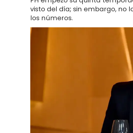
PH empezó su quinta temporada
visto del día; sin embargo, no l
los números.