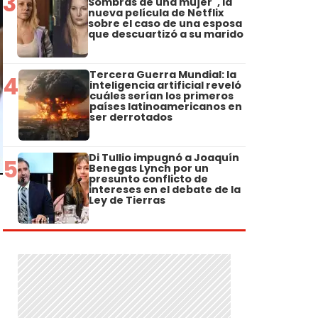
3
Sombras de una mujer", la
nueva película de Netflix
sobre el caso de una esposa
que descuartizó a su marido
Tercera Guerra Mundial: la
4
inteligencia artificial reveló
cuáles serían los primeros
países latinoamericanos en
ser derrotados
Di Tullio impugnó a Joaquín
5
Benegas Lynch por un
presunto conflicto de
intereses en el debate de la
Ley de Tierras