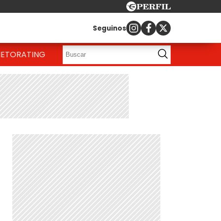
Seguinos
IETO
RATING