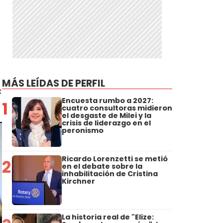
MÁS LEÍDAS DE PERFIL
s
Encuesta rumbo a 2027:
1
cuatro consultoras midieron
el desgaste de Milei y la
crisis de liderazgo en el
peronismo
Ricardo Lorenzetti se metió
2
en el debate sobre la
inhabilitación de Cristina
Kirchner
La historia real de "Elize: