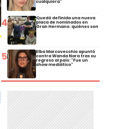
cualquiera"
Quedó definida una nueva
4
placa de nominados en
Gran Hermano: quiénes son
Elba Marcovecchio apuntó
5
contra Wanda Nara tras su
regreso al país: "Fue un
show mediático"