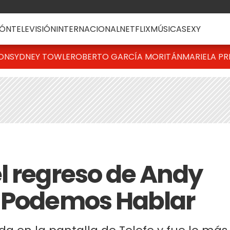
ÓN
TELEVISIÓN
INTERNACIONAL
NETFLIX
MÚSICA
SEXY
TON
SYDNEY TOWLE
ROBERTO GARCÍA MORITÁN
MARIELA PR
l regreso de Andy
n Podemos Hablar