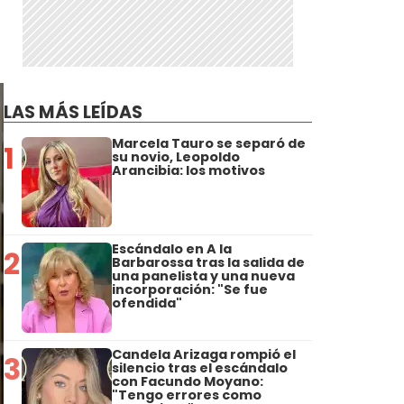
LAS MÁS LEÍDAS
Marcela Tauro se separó de
1
su novio, Leopoldo
Arancibia: los motivos
Escándalo en A la
2
Barbarossa tras la salida de
una panelista y una nueva
incorporación: "Se fue
ofendida"
Candela Arizaga rompió el
3
silencio tras el escándalo
con Facundo Moyano:
"Tengo errores como