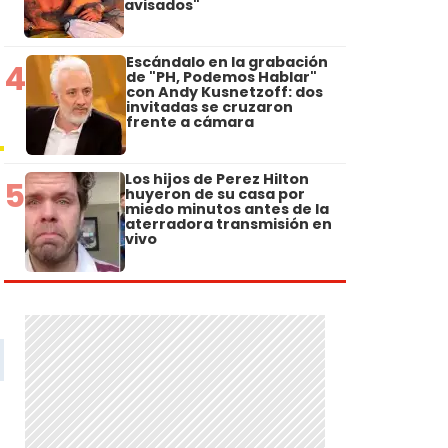
avisados"
Escándalo en la grabación
4
de "PH, Podemos Hablar"
con Andy Kusnetzoff: dos
invitadas se cruzaron
frente a cámara
Los hijos de Perez Hilton
5
huyeron de su casa por
miedo minutos antes de la
aterradora transmisión en
vivo