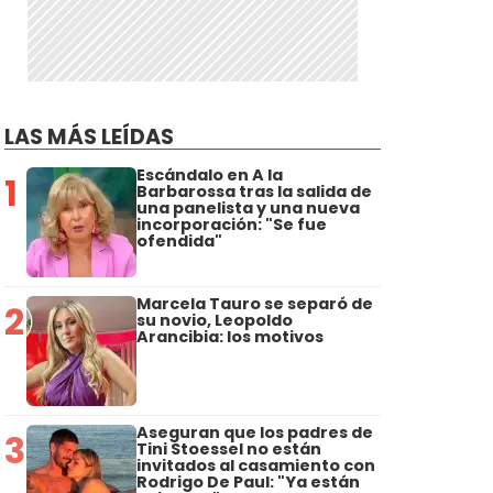
LAS MÁS LEÍDAS
Escándalo en A la
1
Barbarossa tras la salida de
una panelista y una nueva
incorporación: "Se fue
ofendida"
Marcela Tauro se separó de
2
su novio, Leopoldo
Arancibia: los motivos
Aseguran que los padres de
3
Tini Stoessel no están
invitados al casamiento con
Rodrigo De Paul: "Ya están