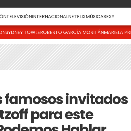
ÓN
TELEVISIÓN
INTERNACIONAL
NETFLIX
MÚSICA
SEXY
TON
SYDNEY TOWLE
ROBERTO GARCÍA MORITÁN
MARIELA PR
s famosos invitados
zoff para este
 Podemos Hablar