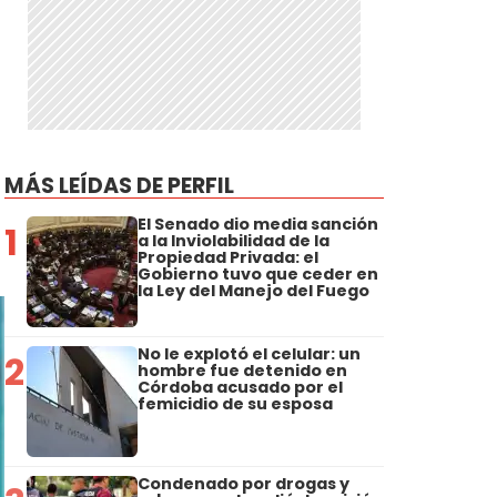
MÁS LEÍDAS DE PERFIL
El Senado dio media sanción
1
a la Inviolabilidad de la
Propiedad Privada: el
Gobierno tuvo que ceder en
la Ley del Manejo del Fuego
No le explotó el celular: un
2
hombre fue detenido en
Córdoba acusado por el
femicidio de su esposa
Condenado por drogas y