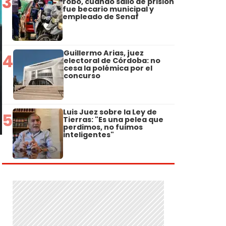
3
robo, cuando salió de prisión
fue becario municipal y
empleado de Senaf
Guillermo Arias, juez
4
electoral de Córdoba: no
cesa la polémica por el
concurso
Luis Juez sobre la Ley de
5
Tierras: "Es una pelea que
perdimos, no fuimos
inteligentes"