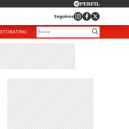
Seguinos
IETO
RATING