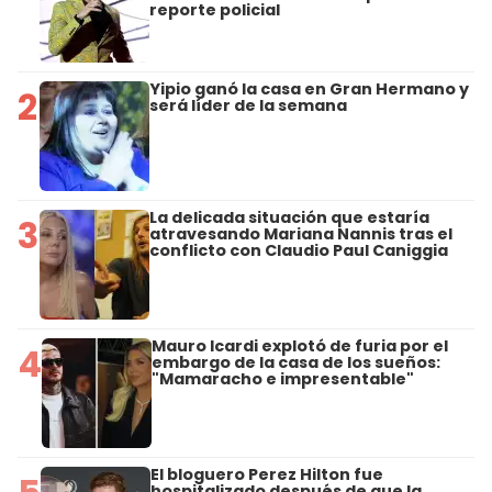
reporte policial
Yipio ganó la casa en Gran Hermano y
2
será líder de la semana
La delicada situación que estaría
3
atravesando Mariana Nannis tras el
conflicto con Claudio Paul Caniggia
Mauro Icardi explotó de furia por el
4
embargo de la casa de los sueños:
"Mamaracho e impresentable"
El bloguero Perez Hilton fue
hospitalizado después de que la