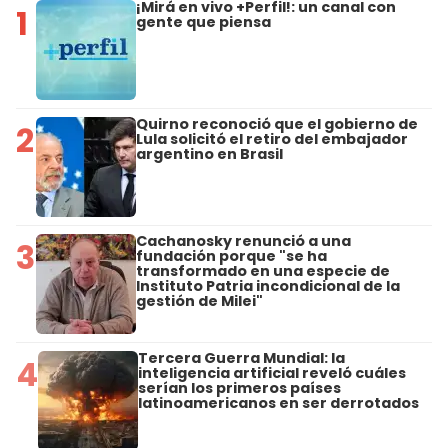
¡Mirá en vivo +Perfil!: un canal con
1
gente que piensa
Quirno reconoció que el gobierno de
2
Lula solicitó el retiro del embajador
argentino en Brasil
Cachanosky renunció a una
3
fundación porque "se ha
transformado en una especie de
Instituto Patria incondicional de la
gestión de Milei"
Tercera Guerra Mundial: la
4
inteligencia artificial reveló cuáles
serían los primeros países
latinoamericanos en ser derrotados