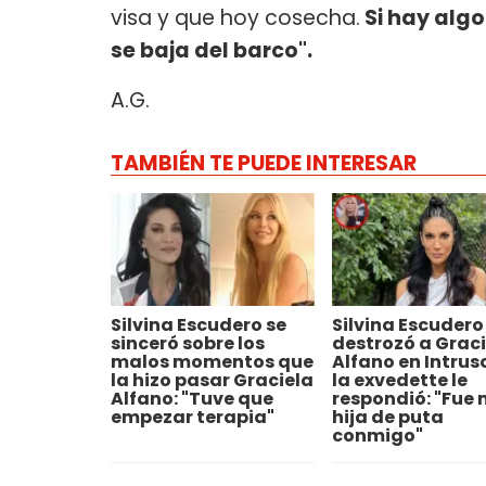
visa y que hoy cosecha.
Si hay algo
se baja del barco".
A.G.
TAMBIÉN TE PUEDE INTERESAR
Silvina Escudero se
Silvina Escudero
sinceró sobre los
destrozó a Graci
malos momentos que
Alfano en Intrus
la hizo pasar Graciela
la exvedette le
Alfano: "Tuve que
respondió: "Fue
empezar terapia"
hija de puta
conmigo"