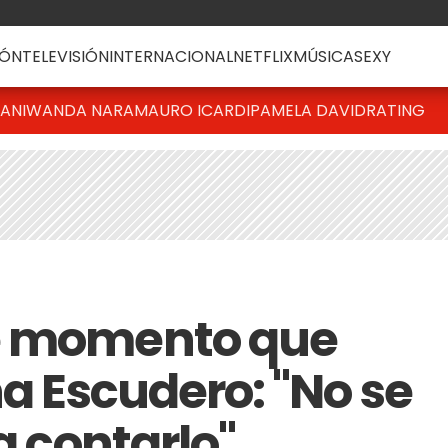
ÓN
TELEVISIÓN
INTERNACIONAL
NETFLIX
MÚSICA
SEXY
IANI
WANDA NARA
MAURO ICARDI
PAMELA DAVID
RATING
e momento que
na Escudero: "No se
a contarlo"