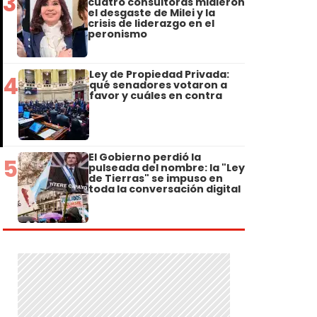
3
cuatro consultoras midieron
el desgaste de Milei y la
crisis de liderazgo en el
peronismo
Ley de Propiedad Privada:
4
qué senadores votaron a
favor y cuáles en contra
El Gobierno perdió la
5
pulseada del nombre: la "Ley
de Tierras" se impuso en
toda la conversación digital