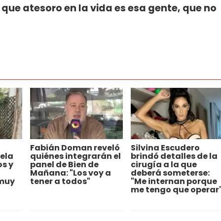
 que atesoro en la vida es esa gente, que no
Fabián Doman reveló
Silvina Escudero
ela
quiénes integrarán el
brindó detalles de la
os y
panel de Bien de
cirugía a la que
Mañana: "Los voy a
deberá someterse:
 muy
tener a todos"
"Me internan porque
me tengo que operar