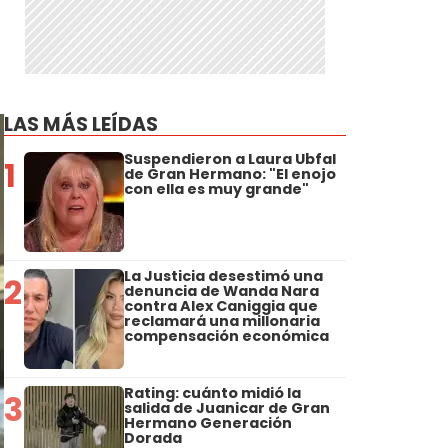
LAS MÁS LEÍDAS
Suspendieron a Laura Ubfal
1
de Gran Hermano: "El enojo
con ella es muy grande"
La Justicia desestimó una
2
denuncia de Wanda Nara
contra Alex Caniggia que
reclamará una millonaria
compensación económica
Rating: cuánto midió la
3
salida de Juanicar de Gran
Hermano Generación
Dorada