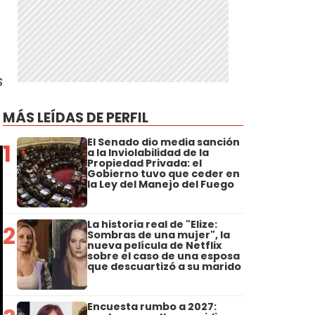
s
MÁS LEÍDAS DE PERFIL
El Senado dio media sanción
1
a la Inviolabilidad de la
Propiedad Privada: el
Gobierno tuvo que ceder en
la Ley del Manejo del Fuego
La historia real de "Elize:
2
Sombras de una mujer", la
nueva película de Netflix
sobre el caso de una esposa
que descuartizó a su marido
Encuesta rumbo a 2027: