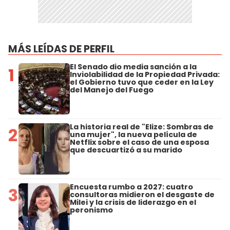
MÁS LEÍDAS DE PERFIL
El Senado dio media sanción a la
1
Inviolabilidad de la Propiedad Privada:
el Gobierno tuvo que ceder en la Ley
del Manejo del Fuego
La historia real de "Elize: Sombras de
2
una mujer", la nueva película de
Netflix sobre el caso de una esposa
que descuartizó a su marido
Encuesta rumbo a 2027: cuatro
3
consultoras midieron el desgaste de
Milei y la crisis de liderazgo en el
peronismo