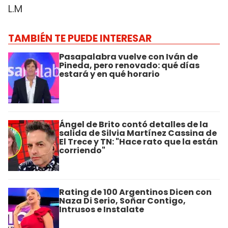
L.M
TAMBIÉN TE PUEDE INTERESAR
Pasapalabra vuelve con Iván de
Pineda, pero renovado: qué días
estará y en qué horario
Ángel de Brito contó detalles de la
salida de Silvia Martínez Cassina de
El Trece y TN: "Hace rato que la están
corriendo"
Rating de 100 Argentinos Dicen con
Naza Di Serio, Soñar Contigo,
Intrusos e Instalate