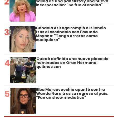
2
salida de una panelista y una nueva
incorporación: "Se fue ofendida"
Candela Arizaga rompió el silencio
3
tras el escándalo con Facundo
Moyano: "Tengo errores como
cualquiera"
Quedó definida una nueva placa de
4
nominados en Gran Hermano:
quiénes son
Elba Marcovecchio apuntó contra
5
Wanda Nara tras su regreso al país:
"Fue un show mediático"