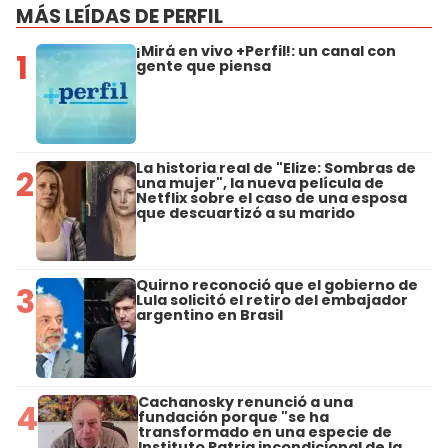
MÁS LEÍDAS DE PERFIL
¡Mirá en vivo +Perfil!: un canal con
1
gente que piensa
La historia real de "Elize: Sombras de
2
una mujer", la nueva película de
Netflix sobre el caso de una esposa
que descuartizó a su marido
Quirno reconoció que el gobierno de
3
Lula solicitó el retiro del embajador
argentino en Brasil
Cachanosky renunció a una
4
fundación porque "se ha
transformado en una especie de
Instituto Patria incondicional de la