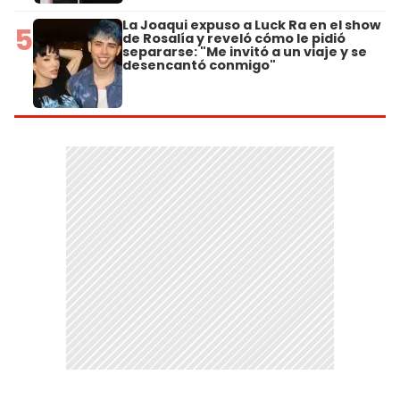
La Joaqui expuso a Luck Ra en el show
5
de Rosalía y reveló cómo le pidió
separarse: "Me invitó a un viaje y se
desencantó conmigo"