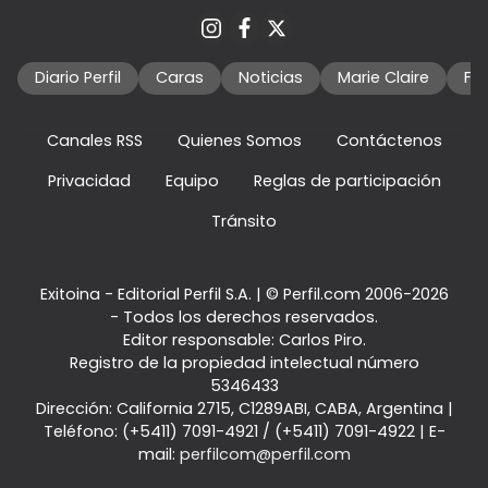
Diario Perfil
Caras
Noticias
Marie Claire
Fo
Canales RSS
Quienes Somos
Contáctenos
Privacidad
Equipo
Reglas de participación
Tránsito
Exitoina - Editorial Perfil S.A.
| © Perfil.com 2006-2026
- Todos los derechos reservados.
Editor responsable: Carlos Piro.
Registro de la propiedad intelectual número
5346433
Dirección:
California 2715
,
C1289ABI
,
CABA, Argentina
|
Teléfono:
(+5411) 7091-4921
/
(+5411) 7091-4922
| E-
mail:
perfilcom@perfil.com