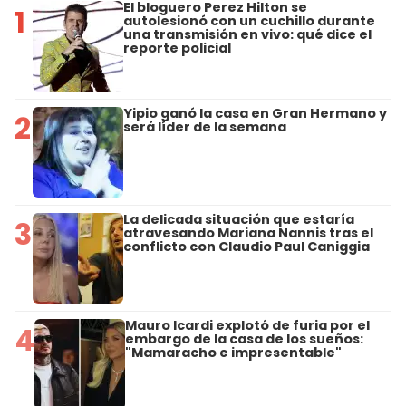
El bloguero Perez Hilton se
1
autolesionó con un cuchillo durante
una transmisión en vivo: qué dice el
reporte policial
Yipio ganó la casa en Gran Hermano y
2
será líder de la semana
La delicada situación que estaría
3
atravesando Mariana Nannis tras el
conflicto con Claudio Paul Caniggia
Mauro Icardi explotó de furia por el
4
embargo de la casa de los sueños:
"Mamaracho e impresentable"