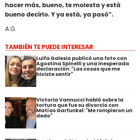
hacer más, bueno, te molesta y está
bueno decirlo. Y ya está, ya pasó”.
A.G.
TAMBIÉN TE PUEDE INTERESAR
Luifa Galesio publicó una foto con
Agostina Spinelli y una inesperada
declaración: "Las cosas que me
hiciste sentir"
Victoria Vannucci habló sobre la
tortura que fue su divorcio con
Matías Garfunkel: "Me rompieron un
dedo"