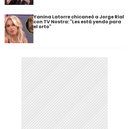
Yanina Latorre chicaneó a Jorge Rial
con TV Nostra: "Les está yendo para
el orto"