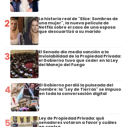
La historia real de "Elize: Sombras de
2
una mujer", la nueva película de
Netflix sobre el caso de una esposa
que descuartizó a su marido
El Senado dio media sanción a la
3
Inviolabilidad de la Propiedad Privada:
el Gobierno tuvo que ceder en la Ley
del Manejo del Fuego
El Gobierno perdió la pulseada del
4
nombre: la "Ley de Tierras" se impuso
en toda la conversación digital
Ley de Propiedad Privada: qué
5
senadores votaron a favor y cuáles
en contra