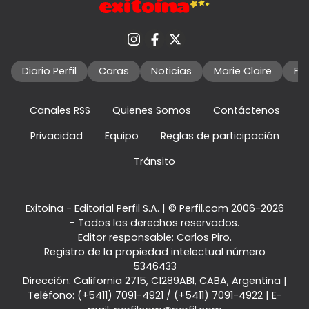
Diario Perfil
Caras
Noticias
Marie Claire
Fo
Canales RSS
Quienes Somos
Contáctenos
Privacidad
Equipo
Reglas de participación
Tránsito
Exitoina - Editorial Perfil S.A.
| © Perfil.com 2006-2026
- Todos los derechos reservados.
Editor responsable: Carlos Piro.
Registro de la propiedad intelectual número
5346433
Dirección:
California 2715
,
C1289ABI
,
CABA, Argentina
|
Teléfono:
(+5411) 7091-4921
/
(+5411) 7091-4922
| E-