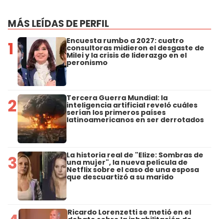
MÁS LEÍDAS DE PERFIL
Encuesta rumbo a 2027: cuatro
1
consultoras midieron el desgaste de
Milei y la crisis de liderazgo en el
peronismo
Tercera Guerra Mundial: la
2
inteligencia artificial reveló cuáles
serían los primeros países
latinoamericanos en ser derrotados
La historia real de "Elize: Sombras de
3
una mujer", la nueva película de
Netflix sobre el caso de una esposa
que descuartizó a su marido
Ricardo Lorenzetti se metió en el