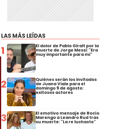
LAS MÁS LEÍDAS
El dolor de Pablo Giralt por la
1
muerte de Jorge Messi: "Era
muy importante para mí"
Quiénes serán los invitados
2
de Juana Viale para el
domingo 9 de agosto:
exitosos actores
El emotivo mensaje de Rocío
3
Marengo a Leandro Rud tras
su muerte: "La re luchaste"