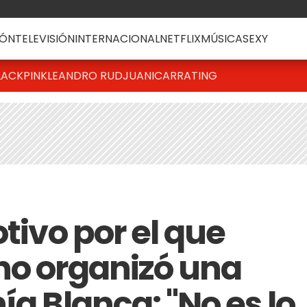
ÓN
TELEVISIÓN
INTERNACIONAL
NETFLIX
MÚSICA
SEXY
LACKPINK
LEANDRO RUD
JUANICAR
RATING
otivo por el que
no organizó una
ía Blanca: "No es lo