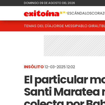
DOMINGO 09 DE AGOSTO DEL 2026
ESCÁNDALOS
CORAZ
TEMAS DEL DÍA
JORGE MESSI
PABLO GIRALT
B
INSÓLITO
12-03-2025 12:02
El particular m
Santi Maratea 
colecta por Bah