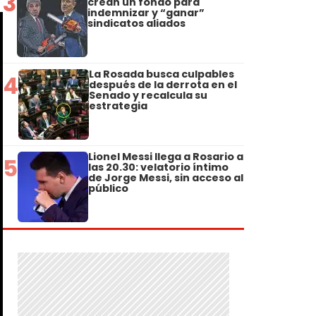
3
crean un fondo para
indemnizar y “ganar”
sindicatos aliados
La Rosada busca culpables
4
después de la derrota en el
Senado y recalcula su
estrategia
Lionel Messi llega a Rosario a
5
las 20.30: velatorio íntimo
de Jorge Messi, sin acceso al
público