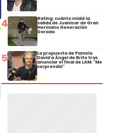
Rating: cuánto midió la
4
salida de Juanicar de Gran
Hermano Generación
Dorada
La propuesta de Pamela
5
David a Ángel de Brito tras
anunciar el final de LAM: "Me
sorprendió"