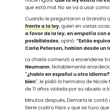
hacen igual.
Que la ley exista no in
que está mal. No se va a usar como
Cuando le preguntaron a Granata 
frente a la ley
, quien en varias oca
a favor de la ley, en empatía con 
posibilidades
, opinó:
“Estás equiv
Carla Peterson, hablan desde un 
La charla comenzó a encenderse tr
Neumann
. Notablemente enardecid
"¿hablo en español u otro idioma?
bien"
, le pidió la hermana de Nicole
de 11 años violada por su abuelo a 
Minutos después, Demaría le contó 
tiene cuatro hijos y que se tuvo que