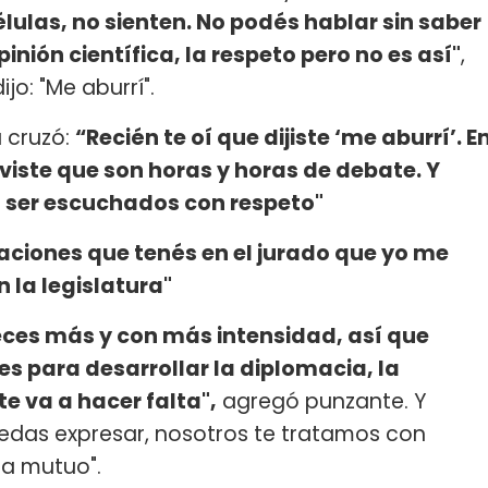
lulas, no sienten. No podés hablar sin saber
pinión científica, la respeto pero no es así"
,
jo: "Me aburrí".
 cruzó:
“Recién te oí que dijiste ‘me aburrí’. E
viste que son horas y horas de debate. Y
a ser escuchados con respeto"
uaciones que tenés en el jurado que yo me
 la legislatura"
eces más y con más intensidad, así que
s para desarrollar la diplomacia, la
te va a hacer falta",
agregó punzante. Y
uedas expresar, nosotros te tratamos con
a mutuo".