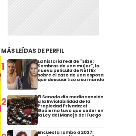
MÁS LEÍDAS DE PERFIL
La historia real de "Elize:
1
Sombras de una mujer", la
nueva película de Netflix
sobre el caso de una esposa
que descuartizó a su marido
El Senado dio media sanción
2
a la Inviolabilidad de la
Propiedad Privada: el
Gobierno tuvo que ceder en
la Ley del Manejo del Fuego
Encuesta rumbo a 2027: