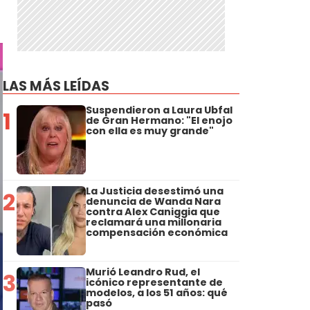
o
LAS MÁS LEÍDAS
Suspendieron a Laura Ubfal
1
de Gran Hermano: "El enojo
con ella es muy grande"
La Justicia desestimó una
2
denuncia de Wanda Nara
contra Alex Caniggia que
reclamará una millonaria
compensación económica
Murió Leandro Rud, el
3
icónico representante de
modelos, a los 51 años: qué
pasó