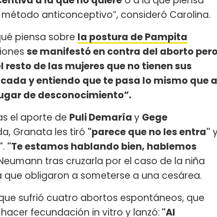
centiva a la que no quiere
o a la que piensa
 método anticonceptivo”, consideró Carolina.
qué piensa sobre
la postura de Pampita
siones
se manifestó en contra del aborto per
el resto de las mujeres que no tienen sus
ocada y entiendo que te pasa lo mismo que 
lugar de desconocimiento”.
as el aporte de
Puli Demaría
y
Gege
a, Granata les tiró
"parece que no les entra"
"
.
"Te estamos hablando bien, hablemos
 Neumann tras cruzarla por el caso de la niña
la que obligaron a someterse a una cesárea.
que sufrió cuatro abortos espontáneos, que
 hacer fecundación in vitro y lanzó:
"Al