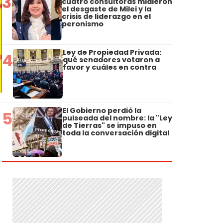
3
cuatro consultoras midieron
el desgaste de Milei y la
crisis de liderazgo en el
peronismo
Ley de Propiedad Privada:
4
qué senadores votaron a
favor y cuáles en contra
El Gobierno perdió la
5
pulseada del nombre: la "Ley
de Tierras" se impuso en
toda la conversación digital