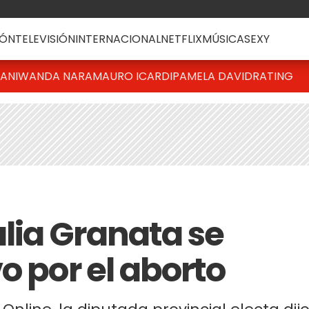
ÓN
TELEVISIÓN
INTERNACIONAL
NETFLIX
MÚSICA
SEXY
IANI
WANDA NARA
MAURO ICARDI
PAMELA DAVID
RATING
lia Granata se
o por el aborto