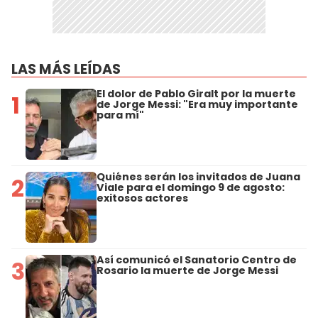
LAS MÁS LEÍDAS
El dolor de Pablo Giralt por la muerte
1
de Jorge Messi: "Era muy importante
para mí"
Quiénes serán los invitados de Juana
2
Viale para el domingo 9 de agosto:
exitosos actores
Así comunicó el Sanatorio Centro de
3
Rosario la muerte de Jorge Messi